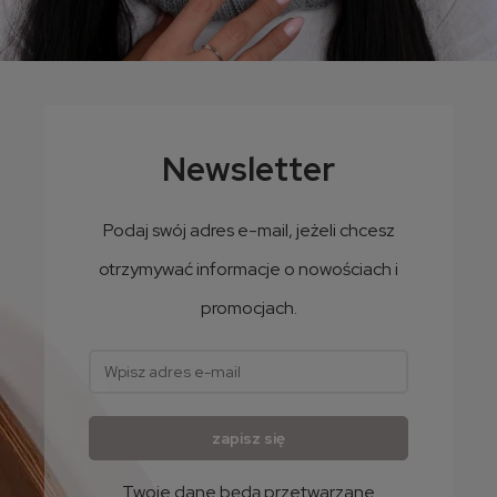
Komplet damski zimowy PERFECT Astec czapka z kominem
12szt/opak.
99,99 zł
Newsletter
81,29 zł
Cena netto:
Podaj swój adres e-mail, jeżeli chcesz
otrzymywać informacje o nowościach i
promocjach.
zapisz się
Twoje dane będą przetwarzane