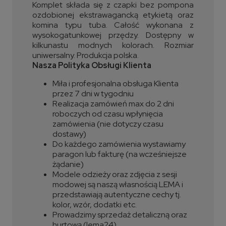
Komplet składa się z czapki bez pompona
ozdobionej ekstrawagancką etykietą oraz
komina typu tuba. Całość wykonana z
wysokogatunkowej przędzy. Dostępny w
kilkunastu modnych kolorach. Rozmiar
uniwersalny. Produkcja polska.
Nasza Polityka Obsługi Klienta
Miła i profesjonalna obsługa Klienta
przez 7 dni w tygodniu
Realizacja zamówień max do 2 dni
roboczych od czasu wpłynięcia
zamówienia (nie dotyczy czasu
dostawy)
Do każdego zamówienia wystawiamy
paragon lub fakturę (na wcześniejsze
żądanie)
Modele odzieży oraz zdjęcia z sesji
modowej są naszą własnością LEMA i
przedstawiają autentyczne cechy tj.
kolor, wzór, dodatki etc.
Prowadzimy sprzedaż detaliczną oraz
hurtową (lema24).