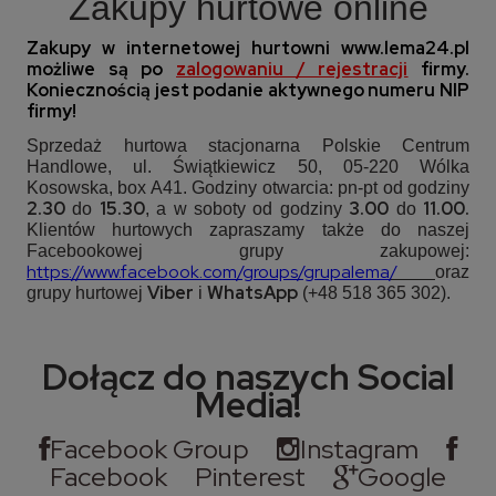
Zakupy hurtowe online
Zakupy w internetowej hurtowni
www.lema24.pl
możliwe są po
zalogowaniu / rejestracji
firmy.
Koniecznością jest podanie aktywnego numeru NIP
firmy!
Sprzedaż hurtowa stacjonarna Polskie Centrum
Handlowe, ul. Świątkiewicz 50, 05-220 Wólka
Kosowska, box A41. Godziny otwarcia: pn-pt od godziny
2.30
15.30
3.00
11.00.
do
, a w soboty od godziny
do
Klientów hurtowych zapraszamy także do naszej
Facebookowej grupy zakupowej:
https://www.facebook.com/groups/grupalema
/
oraz
Viber
WhatsApp
grupy hurtowej
i
(+48 518 365 302).
Dołącz do naszych Social
Media!
Facebook Group
Instagram
Facebook
Pinterest
Google