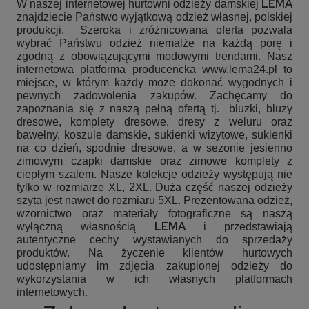
LEMA
W naszej internetowej hurtowni odzieży damskiej
znajdziecie Państwo wyjątkową odzież własnej, polskiej
produkcji. Szeroka i zróżnicowana oferta pozwala
wybrać Państwu odzież niemalże na każdą porę i
zgodną z obowiązującymi modowymi trendami. Nasz
internetowa platforma producencka www.lema24.pl to
miejsce, w którym każdy może dokonać wygodnych i
pewnych zadowolenia zakupów. Zachęcamy do
zapoznania się z naszą pełną ofertą tj.
bluzki, bluzy
dresowe, komplety dresowe, dresy z weluru oraz
bawełny, koszule damskie, sukienki wizytowe, sukienki
na co dzień, spodnie dresowe, a w sezonie jesienno
zimowym czapki damskie oraz zimowe komplety z
ciepłym szalem. Nasze kolekcje odzieży występują nie
tylko w rozmiarze XL, 2XL. Duża część naszej odzieży
szyta jest nawet do rozmiaru 5XL. Prezentowana odzież,
wzornictwo oraz materiały fotograficzne są naszą
LEMA
wyłączną własnością
i przedstawiają
autentyczne cechy wystawianych do sprzedaży
produktów. Na życzenie klientów hurtowych
udostępniamy im zdjęcia zakupionej odzieży do
wykorzystania w ich własnych platformach
internetowych.