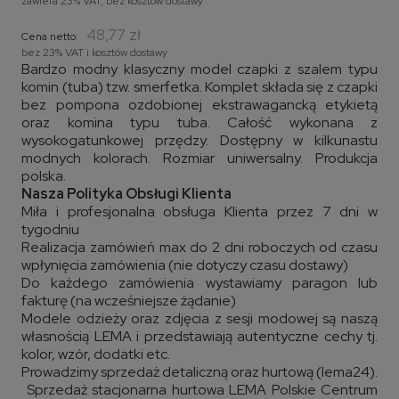
zawiera 23% VAT, bez kosztów dostawy
48,77 zł
Cena netto:
bez 23% VAT i kosztów dostawy
Bardzo modny klasyczny model czapki z szalem typu
komin (tuba) tzw. smerfetka. Komplet składa się z czapki
bez pompona ozdobionej ekstrawagancką etykietą
oraz komina typu tuba. Całość wykonana z
wysokogatunkowej przędzy. Dostępny w kilkunastu
modnych kolorach. Rozmiar uniwersalny. Produkcja
polska.
Nasza Polityka Obsługi Klienta
Miła i profesjonalna obsługa Klienta przez 7 dni w
tygodniu
Realizacja zamówień max do 2 dni roboczych od czasu
wpłynięcia zamówienia (nie dotyczy czasu dostawy)
Do każdego zamówienia wystawiamy paragon lub
fakturę (na wcześniejsze żądanie)
Modele odzieży oraz zdjęcia z sesji modowej są naszą
własnością LEMA i przedstawiają autentyczne cechy tj.
kolor, wzór, dodatki etc.
Prowadzimy sprzedaż detaliczną oraz hurtową (lema24).
Sprzedaż stacjonarna hurtowa LEMA Polskie Centrum