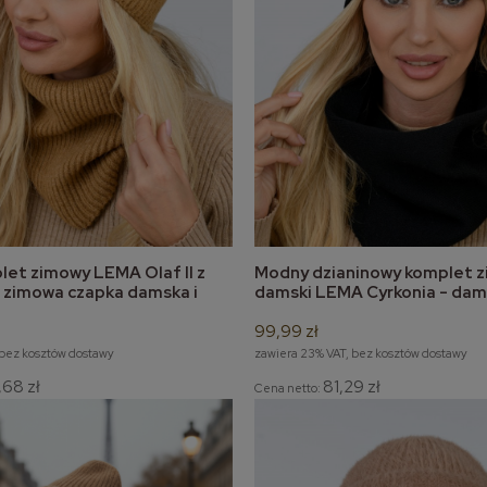
et zimowy LEMA Olaf II z
Modny dzianinowy komplet 
do koszyka
do koszyka
– zimowa czapka damska i
damski LEMA Cyrkonia - dam
zimowa i komin
99,99 zł
 bez kosztów dostawy
zawiera 23% VAT, bez kosztów dostawy
,68 zł
81,29 zł
Cena netto: