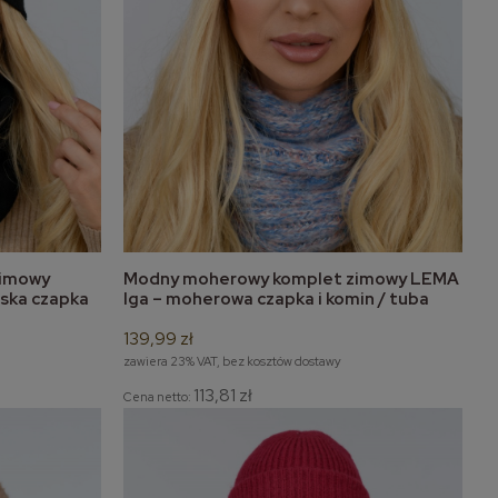
zimowy
Modny moherowy komplet zimowy LEMA
do koszyka
ska czapka
Iga – moherowa czapka i komin / tuba
139,99 zł
zawiera 23% VAT, bez kosztów dostawy
113,81 zł
Cena netto: