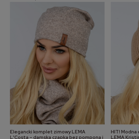
Elegancki komplet zimowy LEMA
HIT! Modna
do koszyka
L'Costa – damska czapka bez pompona i
LEMA Kristi