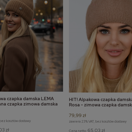
owa czapka damska LEMA
HIT! Alpakowa czapka dams
do koszyka
do koszyka
jana czapka zimowa damska
Rosa - zimowa czapka damsk
pompona
79,99 zł
 bez kosztów dostawy
zawiera 23% VAT, bez kosztów dostawy
03 zł
65,03 zł
Cena netto: