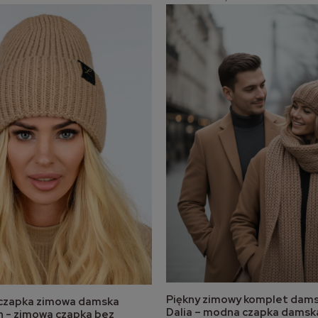
Piękny zimowy komplet dam
 czapka zimowa damska
do koszyka
do koszyka
Dalia – modna czapka damska 
n - zimowa czapka bez