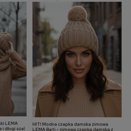
ski LEMA
HIT! Modna czapka damska zimowa
do koszyka
i długi szal
LEMA Beti - zimowa czapka damska z