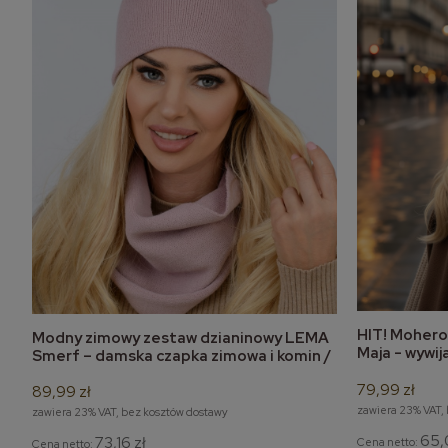
HIT! Moher
Modny zimowy zestaw dzianinowy LEMA
do koszyka
Maja - wywi
Smerf – damska czapka zimowa i komin /
tuba
79,99 zł
89,99 zł
zawiera 23% VAT,
zawiera 23% VAT, bez kosztów dostawy
65,
73,16 zł
Cena netto:
Cena netto: