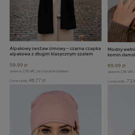
Alpakowy zestaw zimowy - czarna czapka
Modny wełni
do koszyka
po
alpakowa z długim klasycznym szalem
komin damski
zimowym
59,99 zł
89,99 zł
zawiera 23% VAT, bez kosztów dostawy
zawiera 23% VAT,
48,77 zł
73,1
Cena netto:
Cena netto: