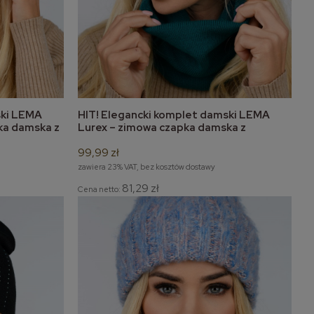
ski LEMA
HIT! Elegancki komplet damski LEMA
do koszyka
ka damska z
Lurex – zimowa czapka damska z
kominem
99,99 zł
zawiera 23% VAT, bez kosztów dostawy
81,29 zł
Cena netto: