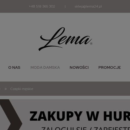
+48 518 365 302
|
sklep@lema24.pl
O NAS
MODA DAMSKA
NOWOŚCI
PROMOCJE
»
e
Czapki męskie