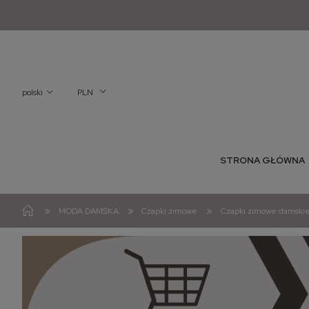
polski
PLN
STRONA GŁÓWNA
»
»
»
MODA DAMSKA
Czapki zimowe
Czapki zimowe damski