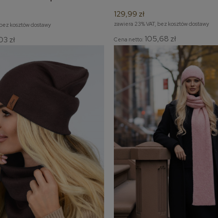
zimowy
129,99 zł
zawiera 23% VAT, bez kosztów dostawy
 bez kosztów dostawy
105,68 zł
03 zł
Cena netto: