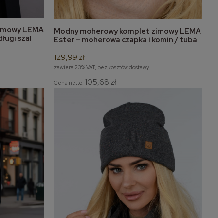
zimowy LEMA
Modny moherowy komplet zimowy LEMA
do koszyka
ługi szal
Ester – moherowa czapka i komin / tuba
129,99 zł
zawiera 23% VAT, bez kosztów dostawy
105,68 zł
Cena netto: