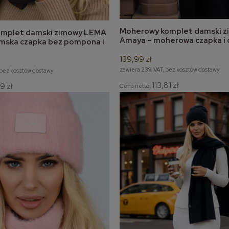
Moherowy komplet damski 
komplet damski zimowy LEMA
do koszyka
do koszyka
Amaya – moherowa czapka i d
mska czapka bez pompona i
zimowy
a
139,99 zł
zawiera 23% VAT, bez kosztów dostawy
 bez kosztów dostawy
113,81 zł
9 zł
Cena netto: