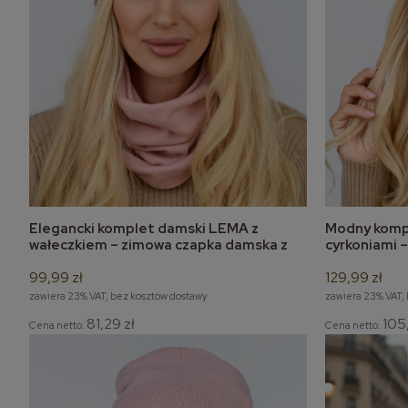
Elegancki komplet damski LEMA z
Modny kompl
do koszyka
wałeczkiem – zimowa czapka damska z
cyrkoniami 
kominem
komin
99,99 zł
129,99 zł
zawiera 23% VAT, bez kosztów dostawy
zawiera 23% VAT,
81,29 zł
105
Cena netto:
Cena netto: