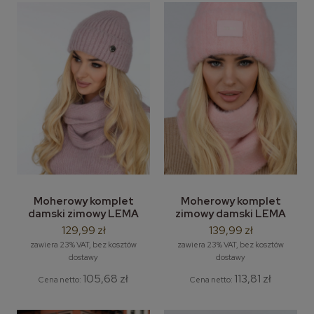
Moherowy komplet
Moherowy komplet
damski zimowy LEMA
zimowy damski LEMA
Sheila – moherowa
Holly – moherowa czapka
129,99 zł
139,99 zł
czapka i długi szal zimowy
damska i komin / tuba
zawiera 23% VAT, bez kosztów
zawiera 23% VAT, bez kosztów
dostawy
dostawy
105,68 zł
113,81 zł
Cena netto:
Cena netto: