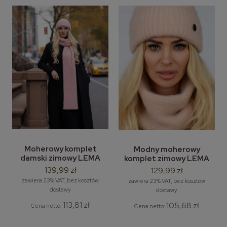
Moherowy komplet
Modny moherowy
damski zimowy LEMA
komplet zimowy LEMA
Amaya – moherowa
Ester – moherowa
139,99 zł
129,99 zł
czapka i długi szal zimowy
czapka i komin / tuba
zawiera 23% VAT, bez kosztów
zawiera 23% VAT, bez kosztów
dostawy
dostawy
113,81 zł
105,68 zł
Cena netto:
Cena netto: