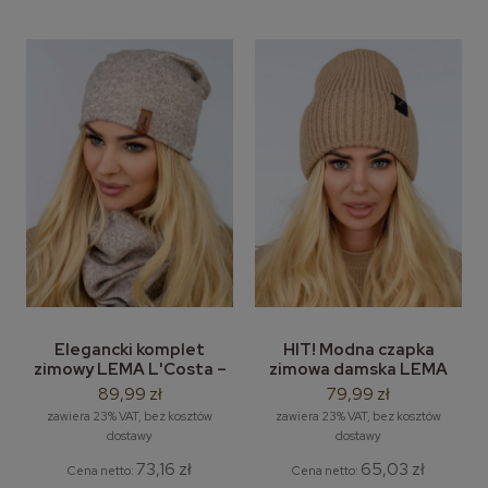
Elegancki komplet
HIT! Modna czapka
zimowy LEMA L'Costa –
zimowa damska LEMA
damska czapka bez
Kristin - zimowa czapka
89,99 zł
79,99 zł
pompona i komin / tuba
bez pompona
zawiera 23% VAT, bez kosztów
zawiera 23% VAT, bez kosztów
dostawy
dostawy
73,16 zł
65,03 zł
Cena netto:
Cena netto: