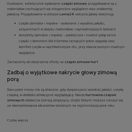
Gustowne, estetycznie wykonane
czapki zimowe
przygotowane są z
materiałów cechujących się eleganckim wyglądem oraz znakomitą
jakością. Przygotowane w sklepie
Lema24
nakrycia głowy obejmują:
czapki damskie i męskie - wykonane z wysokiej jakości,
przyjemnych w dotyku materiałów i najmodniejszych kolorach
komplety damskie i męskie - praktyczne i modne połączenie
czapki z kominem dla Klientów ceniących sobie wygodę oraz
komfort ciepła w najchłodniejsze dni, przy równoczesnym modnym
wyglądzie.
Zachęcamy do obejrzenia oferty na
czapki zimowe hurt
.
Zadbaj o wyjątkowe nakrycie głowy zimową
porą
Siarczyste mrozy nie są straszne, gdy dysponujesz wysokiej jakości, ciepłą
czapką, w dodatku atrakcyjnie wyglądającą. Nasza
hurtownia czapek
zimowych
dostarcza szereg propozycji, dzięki którym możesz cieszyć się
ze skompletowania akcesoriów idealnych na najzimniejszą porę roku.
Czytaj więcej