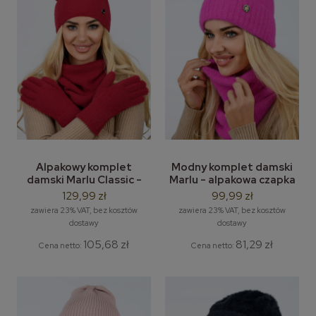
Alpakowy komplet
Modny komplet damski
damski Marlu Classic -
Marlu - alpakowa czapka
zestaw: alpakowa czapka,
beanie z lurexem i komin /
129,99 zł
99,99 zł
komin, rękawiczki
tuba
zawiera 23% VAT, bez kosztów
zawiera 23% VAT, bez kosztów
dostawy
dostawy
105,68 zł
81,29 zł
Cena netto:
Cena netto: