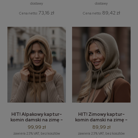
dostawy
dostawy
73,16 zł
89,42 zł
Cena netto:
Cena netto:
HIT! Alpakowy kaptur-
HIT! Zimowy kaptur-
komin damski na zimę -
komin damski na zimę -
modna balaclava zimowa
modna balaclava zimowa
99,99 zł
89,99 zł
zawiera 23% VAT, bez kosztów
zawiera 23% VAT, bez kosztów