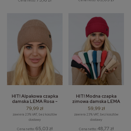
Cena netto:
HIT! Alpakowa czapka
HIT! Modna czapka
damska LEMA Rosa -
zimowa damska LEMA
zimowa czapka damska
Tanya - damska czapka
79,99 zł
59,99 zł
bez pompona
beanie
zawiera 23% VAT, bez kosztów
zawiera 23% VAT, bez kosztów
dostawy
dostawy
65,03 zł
48,77 zł
Cena netto:
Cena netto: