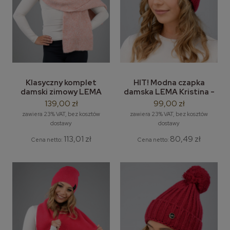
Klasyczny komplet
HIT! Modna czapka
damski zimowy LEMA
damska LEMA Kristina -
Amaya - moherowa
zimowa czapka bez
139,00 zł
99,00 zł
czapka damska bez
pompona
zawiera 23% VAT, bez kosztów
zawiera 23% VAT, bez kosztów
pompona + długi szal
dostawy
dostawy
113,01 zł
80,49 zł
Cena netto:
Cena netto: