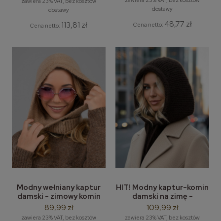
zawiera 23% VAT, bez kosztów
zawiera 23% VAT, bez kosztów
szalem / chustą
dostawy
dostawy
48,77 zł
113,81 zł
Cena netto:
Cena netto:
Modny wełniany kaptur
HIT! Modny kaptur-komin
damski - zimowy komin
damski na zimę -
damski - kominiarka -
balaclava z
89,99 zł
109,99 zł
balaclava
syntetycznego moheru
zawiera 23% VAT, bez kosztów
zawiera 23% VAT, bez kosztów