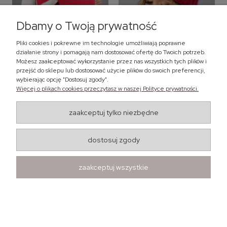
Dbamy o Twoją prywatność
Pliki cookies i pokrewne im technologie umożliwiają poprawne
działanie strony i pomagają nam dostosować ofertę do Twoich potrzeb.
Możesz zaakceptować wykorzystanie przez nas wszystkich tych plików i
przejść do sklepu lub dostosować użycie plików do swoich preferencji,
Zimowy alpakowy
HIT! Modna czapka
wybierając opcję "Dostosuj zgody".
komplet damski LEMA -
zimowa LEMA Beti -
Więcej o plikach cookies przeczytasz w naszej Polityce prywatności.
alpakowa czapka z długim
damska czapka z
159,00 zł
79,00 zł
szalem
pomponem
zawiera 23% VAT, bez kosztów
zawiera 23% VAT, bez kosztów
zaakceptuj tylko niezbędne
dostawy
dostawy
129,27 zł
64,23 zł
Cena netto:
Cena netto:
dostosuj zgody
zaakceptuj wszystkie