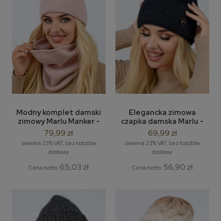
Modny komplet damski
Elegancka zimowa
zimowy Marlu Manker -
czapka damska Marlu -
zestaw: damska czapka i
damska czapka alpakowa
79,99 zł
69,99 zł
komin / tuba
z lurexem
zawiera 23% VAT, bez kosztów
zawiera 23% VAT, bez kosztów
dostawy
dostawy
65,03 zł
56,90 zł
Cena netto:
Cena netto: