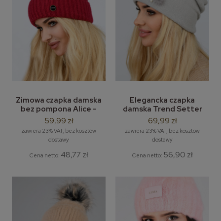
Zimowa czapka damska
Elegancka czapka
bez pompona Alice -
damska Trend Setter
czapka bez pompona
model Roma - 3 broszki
59,99 zł
69,99 zł
zawiera 23% VAT, bez kosztów
zawiera 23% VAT, bez kosztów
dostawy
dostawy
48,77 zł
56,90 zł
Cena netto:
Cena netto: