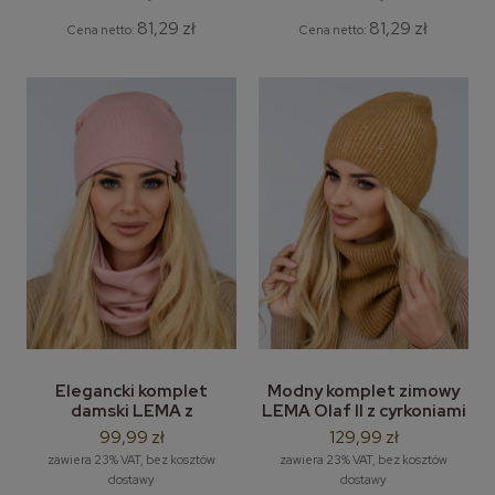
81,29 zł
81,29 zł
Cena netto:
Cena netto:
Elegancki komplet
Modny komplet zimowy
damski LEMA z
LEMA Olaf II z cyrkoniami
wałeczkiem – zimowa
– zimowa czapka damska
99,99 zł
129,99 zł
czapka damska z
i komin
zawiera 23% VAT, bez kosztów
zawiera 23% VAT, bez kosztów
kominem
dostawy
dostawy