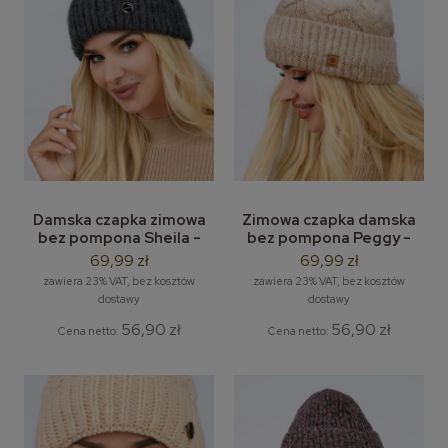
Damska czapka zimowa
Zimowa czapka damska
bez pompona Sheila -
bez pompona Peggy -
moherowa czapka
klasyczna czapka bez
69,99 zł
69,99 zł
damska
pompona
zawiera 23% VAT, bez kosztów
zawiera 23% VAT, bez kosztów
dostawy
dostawy
56,90 zł
56,90 zł
Cena netto:
Cena netto: