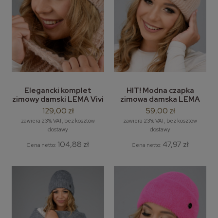
Elegancki komplet
HIT! Modna czapka
zimowy damski LEMA Vivi
zimowa damska LEMA
- damska czapka z
Tanya - wywijana czapka
129,00 zł
59,00 zł
pomponem + klasyczny
beanie
zawiera 23% VAT, bez kosztów
zawiera 23% VAT, bez kosztów
długi szal
dostawy
dostawy
104,88 zł
47,97 zł
Cena netto:
Cena netto: