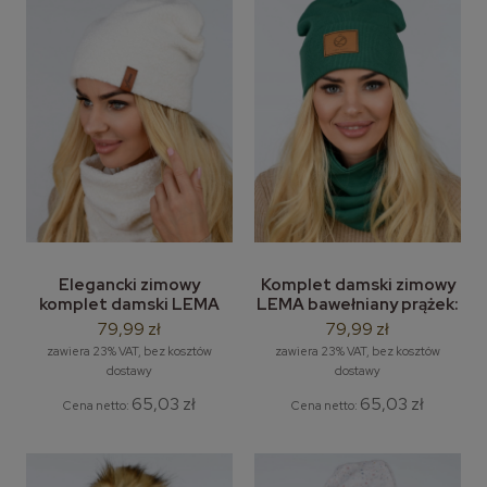
Elegancki zimowy
Komplet damski zimowy
komplet damski LEMA
LEMA bawełniany prążek:
Boucle - zestaw: damska
damska czapka beanie i
79,99 zł
79,99 zł
czapka i komin / tuba
szal / komin
zawiera 23% VAT, bez kosztów
zawiera 23% VAT, bez kosztów
dostawy
dostawy
65,03 zł
65,03 zł
Cena netto:
Cena netto: