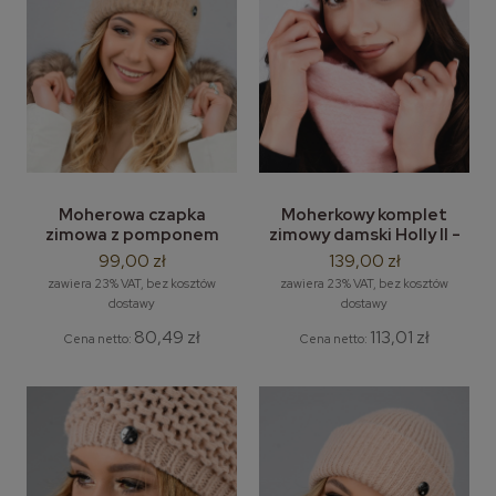
Moherowa czapka
Moherkowy komplet
zimowa z pomponem
zimowy damski Holly II -
Lema Freya
zimowa czapka bez
99,00 zł
139,00 zł
pompona + szal / komin
zawiera 23% VAT, bez kosztów
zawiera 23% VAT, bez kosztów
dostawy
dostawy
80,49 zł
113,01 zł
Cena netto:
Cena netto: