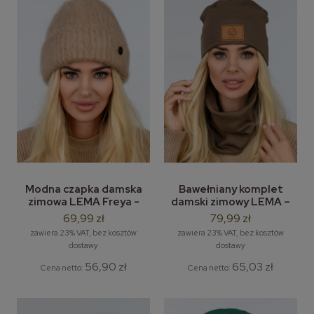
Modna czapka damska
Bawełniany komplet
zimowa LEMA Freya -
damski zimowy LEMA –
moherowa czapka bez
bawełniana czapka
69,99 zł
79,99 zł
pompona
beanie + szal / komin
zawiera 23% VAT, bez kosztów
zawiera 23% VAT, bez kosztów
dostawy
dostawy
56,90 zł
65,03 zł
Cena netto:
Cena netto: