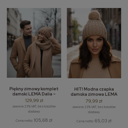
Piękny zimowy komplet
HIT! Modna czapka
damski LEMA Dalia –
damska zimowa LEMA
modna czapka damska i
Beti - zimowa czapka
129,99 zł
79,99 zł
długi szal zimowy
damska z pomponem
zawiera 23% VAT, bez kosztów
zawiera 23% VAT, bez kosztów
dostawy
dostawy
105,68 zł
65,03 zł
Cena netto:
Cena netto: