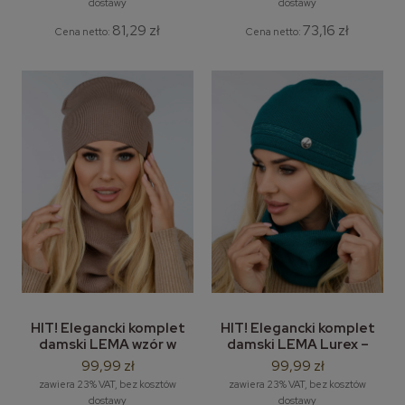
dostawy
dostawy
81,29 zł
73,16 zł
Cena netto:
Cena netto:
HIT! Elegancki komplet
HIT! Elegancki komplet
damski LEMA wzór w
damski LEMA Lurex –
prążek – zimowa czapka
zimowa czapka damska z
99,99 zł
99,99 zł
damska z kominem
kominem
zawiera 23% VAT, bez kosztów
zawiera 23% VAT, bez kosztów
dostawy
dostawy