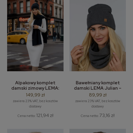
Alpakowy komplet
Bawełniany komplet
damski zimowy LEMA:
damski LEMA Julian –
alpakowa czapka damska
bawełniana czapka
149,99 zł
89,99 zł
i długi szal zimowy
beanie + komin / tuba
zawiera 23% VAT, bez kosztów
zawiera 23% VAT, bez kosztów
dostawy
dostawy
121,94 zł
73,16 zł
Cena netto:
Cena netto: