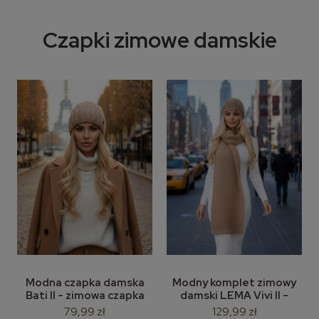
Czapki zimowe damskie
Modna czapka damska
Modny komplet zimowy
Bati II - zimowa czapka
damski LEMA Vivi II -
bez pompona
czapka bez pompona i
79,99 zł
129,99 zł