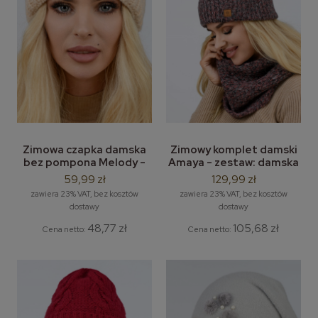
Zimowa czapka damska
Zimowy komplet damski
bez pompona Melody -
Amaya - zestaw: damska
klasyczna czapka bez
czapka zimowa i komin /
59,99 zł
129,99 zł
pompona
tuba
zawiera 23% VAT, bez kosztów
zawiera 23% VAT, bez kosztów
dostawy
dostawy
48,77 zł
105,68 zł
Cena netto:
Cena netto: