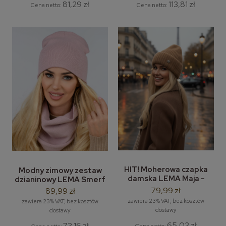
81,29 zł
113,81 zł
Cena netto:
Cena netto:
HIT! Moherowa czapka
Modny zimowy zestaw
damska LEMA Maja -
dzianinowy LEMA Smerf
wywijana czapka zimowa
– damska czapka zimowa
79,99 zł
89,99 zł
damska
i komin / tuba
zawiera 23% VAT, bez kosztów
zawiera 23% VAT, bez kosztów
dostawy
dostawy
65,03 zł
73,16 zł
Cena netto: