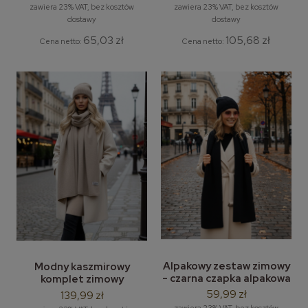
długi szal zimowy
zawiera 23% VAT, bez kosztów
zawiera 23% VAT, bez kosztów
dostawy
dostawy
65,03 zł
105,68 zł
Cena netto:
Cena netto:
Alpakowy zestaw zimowy
Modny kaszmirowy
- czarna czapka alpakowa
komplet zimowy
z długim klasycznym
Cashmere - kaszmirowa
59,99 zł
139,99 zł
szalem zimowym
czapka z kaszmirowym