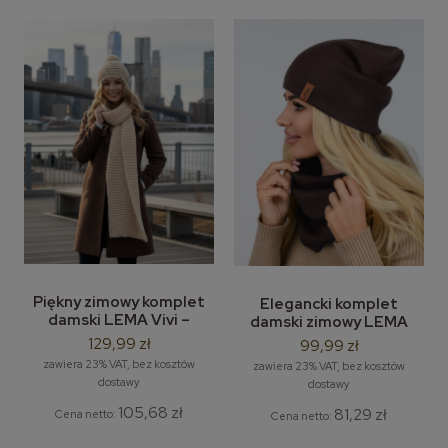
Piękny zimowy komplet
Elegancki komplet
damski LEMA Vivi –
damski zimowy LEMA
modna czapka damska i
Mohito – damska czapka
129,99 zł
99,99 zł
długi szal zimowy
bez pompona i komin /
zawiera 23% VAT, bez kosztów
zawiera 23% VAT, bez kosztów
tuba
dostawy
dostawy
105,68 zł
81,29 zł
Cena netto:
Cena netto: