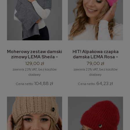
Moherowy zestaw damski
HIT! Alpakowa czapka
zimowy LEMA Sheila -
damska LEMA Rosa -
moherowa czapka
damska czapka zimowa
129,00 zł
79,00 zł
damska z szalem
beanie
zawiera 23% VAT, bez kosztów
zawiera 23% VAT, bez kosztów
dostawy
dostawy
104,88 zł
64,23 zł
Cena netto:
Cena netto: