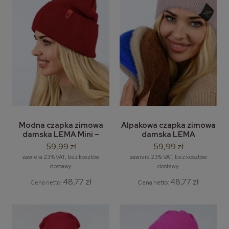
Modna czapka zimowa
Alpakowa czapka zimowa
damska LEMA Mini –
damska LEMA
wywijana czapka beanie
Smerfetka – ciepła i
59,99 zł
59,99 zł
modna czapka na zimę
zawiera 23% VAT, bez kosztów
zawiera 23% VAT, bez kosztów
dostawy
dostawy
48,77 zł
48,77 zł
Cena netto:
Cena netto: