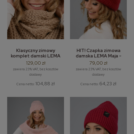
Klasyczny zimowy
HIT! Czapka zimowa
komplet damski LEMA
damska LEMA Maja -
Dalia - zimowa czapka
moherowa czapka bez
129,00 zł
79,00 zł
damska z długim szalem
pompona
zawiera 23% VAT, bez kosztów
zawiera 23% VAT, bez kosztów
dostawy
dostawy
104,88 zł
64,23 zł
Cena netto:
Cena netto: