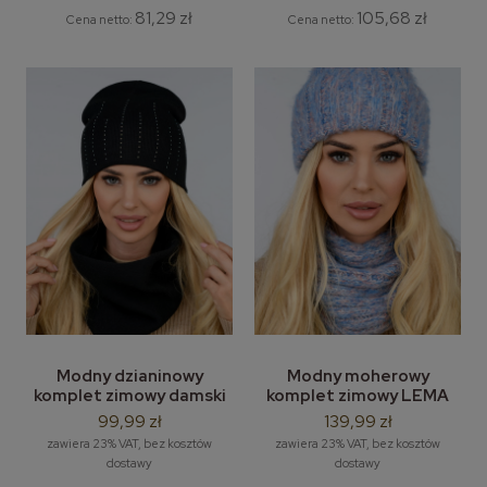
81,29 zł
105,68 zł
Cena netto:
Cena netto:
Modny dzianinowy
Modny moherowy
komplet zimowy damski
komplet zimowy LEMA
LEMA Cyrkonia - damska
Iga – moherowa czapka i
99,99 zł
139,99 zł
czapka zimowa i komin
komin / tuba
zawiera 23% VAT, bez kosztów
zawiera 23% VAT, bez kosztów
dostawy
dostawy