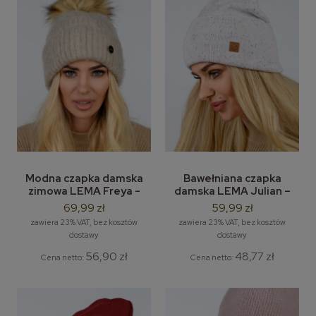
Modna czapka damska
Bawełniana czapka
zimowa LEMA Freya -
damska LEMA Julian –
moherowa czapka z
zimowa czapka bez
69,99 zł
59,99 zł
pomponem
pompona beanie
zawiera 23% VAT, bez kosztów
zawiera 23% VAT, bez kosztów
dostawy
dostawy
56,90 zł
48,77 zł
Cena netto:
Cena netto: