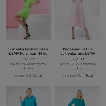
Sukienka typu bombka
Wiosenno-letnia
LEMA Pola rozm. M do
sukienka midi LEMA
3XL
model Pamela S-2XL
119,99 zł
189,99 zł
zawiera 23% VAT, bez kosztów
zawiera 23% VAT, bez kosztów
dostawy
dostawy
97,55 zł
154,46 zł
Cena netto:
Cena netto: