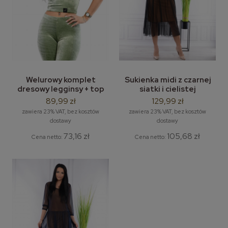
Welurowy komplet
Sukienka midi z czarnej
dresowy legginsy + top
siatki i cielistej
LEMA VS1
podszewki Kamila LEMA
89,99 zł
129,99 zł
L-2XL
zawiera 23% VAT, bez kosztów
zawiera 23% VAT, bez kosztów
dostawy
dostawy
73,16 zł
105,68 zł
Cena netto:
Cena netto: