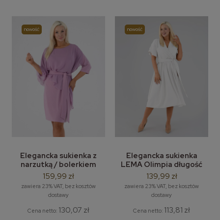
nowość
nowość
Elegancka sukienka z
Elegancka sukienka
narzutką / bolerkiem
LEMA Olimpia długość
LEMA Kalina - rozm. M-
midi - rozm. M-3XL
159,99 zł
139,99 zł
3XL
zawiera 23% VAT, bez kosztów
zawiera 23% VAT, bez kosztów
dostawy
dostawy
130,07 zł
113,81 zł
Cena netto:
Cena netto: