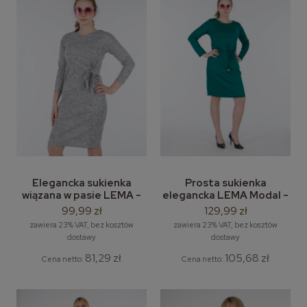
Elegancka sukienka
Prosta sukienka
wiązana w pasie LEMA -
elegancka LEMA Modal -
asymetryczne wiązanie w
klasyczna sukienka z
99,99 zł
129,99 zł
pasie
paskiem
zawiera 23% VAT, bez kosztów
zawiera 23% VAT, bez kosztów
dostawy
dostawy
81,29 zł
105,68 zł
Cena netto:
Cena netto: