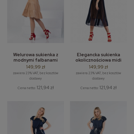
Welurowa sukienka z
Elegancka sukienka
modnymi falbanami
okolicznościowa midi
glamour LEMA model
Kamila LEMA rozm. L do
149,99 zł
149,99 zł
Tina rozm. S/M do 4/5XL
2XL
zawiera 23% VAT, bez kosztów
zawiera 23% VAT, bez kosztów
dostawy
dostawy
121,94 zł
121,94 zł
Cena netto:
Cena netto: