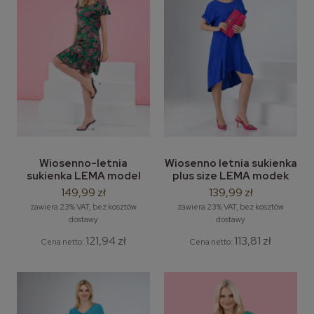
Wiosenno-letnia
Wiosenno letnia sukienka
sukienka LEMA model
plus size LEMA modek
Lisa rozm. M-3XL zielony
Adrianna M-3XL
149,99 zł
139,99 zł
paisley
zawiera 23% VAT, bez kosztów
zawiera 23% VAT, bez kosztów
dostawy
dostawy
121,94 zł
113,81 zł
Cena netto:
Cena netto: