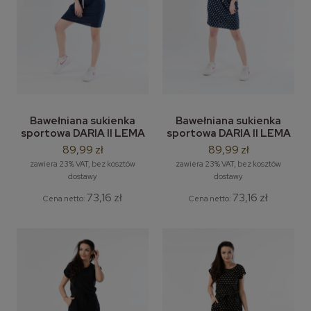
Bawełniana sukienka
Bawełniana sukienka
sportowa DARIA II LEMA
sportowa DARIA II LEMA
M-2XL granatowa
M-2XL granatowa w
89,99 zł
89,99 zł
grochy
zawiera 23% VAT, bez kosztów
zawiera 23% VAT, bez kosztów
dostawy
dostawy
73,16 zł
73,16 zł
Cena netto:
Cena netto: