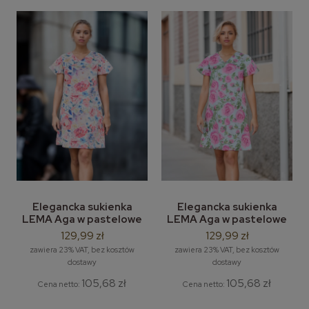
Elegancka sukienka
Elegancka sukienka
LEMA Aga w pastelowe
LEMA Aga w pastelowe
kwiaty- M-3XL
kwiaty-piwonie M-3XL
129,99 zł
129,99 zł
zawiera 23% VAT, bez kosztów
zawiera 23% VAT, bez kosztów
dostawy
dostawy
105,68 zł
105,68 zł
Cena netto:
Cena netto: