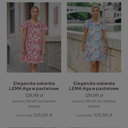
Elegancka sukienka
Elegancka sukienka
LEMA Aga w pastelowe
LEMA Aga w pastelowe
kwiaty-róże M-3XL
kwiaty-piwonie blue M-
129,99 zł
129,99 zł
3XL
zawiera 23% VAT, bez kosztów
zawiera 23% VAT, bez kosztów
dostawy
dostawy
105,68 zł
105,68 zł
Cena netto:
Cena netto: