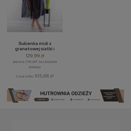
Sukienka midi z
granatowej siatki i
cielistej podszewki
129,99 zł
Kamila LEMA L-2XL
zawiera 23% VAT, bez kosztów
dostawy
105,68 zł
Cena netto: