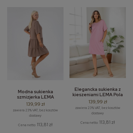
Elegancka sukienka z
Modna sukienka
kieszeniami LEMA Pola
szmizjerka LEMA
M-3XL
139,99 zł
Weronika rozm. M-3XL
139,99 zł
zawiera 23% VAT, bez kosztów
zawiera 23% VAT, bez kosztów
dostawy
dostawy
113,81 zł
Cena netto:
113,81 zł
Cena netto: