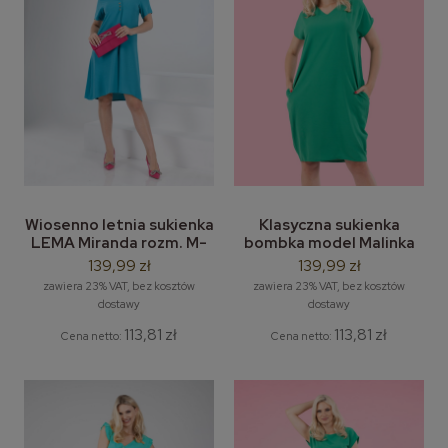
Wiosenno letnia sukienka
Klasyczna sukienka
LEMA Miranda rozm. M-
bombka model Malinka
3XL
LEMA rozm. M-3XL
139,99 zł
139,99 zł
pastelowa
zawiera 23% VAT, bez kosztów
zawiera 23% VAT, bez kosztów
dostawy
dostawy
113,81 zł
113,81 zł
Cena netto:
Cena netto: