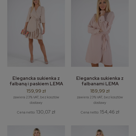
Elegancka sukienka z
Elegancka sukienka z
falbaną i paskiem LEMA
falbanami LEMA
model Dominika M-2XL
Dominika - wzór gorszki
159,99 zł
189,99 zł
M-2XL
zawiera 23% VAT, bez kosztów
zawiera 23% VAT, bez kosztów
dostawy
dostawy
130,07 zł
154,46 zł
Cena netto:
Cena netto: