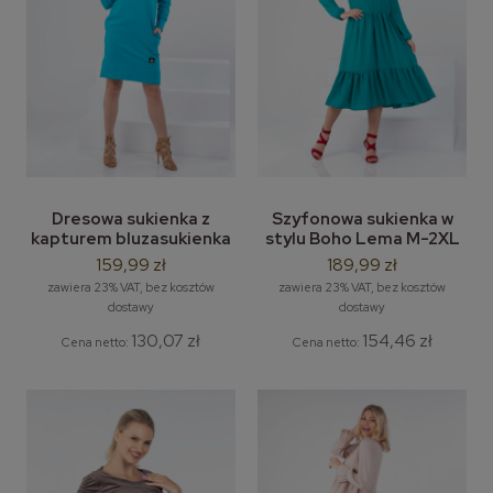
Dresowa sukienka z
Szyfonowa sukienka w
kapturem bluzasukienka
stylu Boho Lema M-2XL
sportowa LEMA model
pastelowe kolory
159,99 zł
189,99 zł
Livia
zawiera 23% VAT, bez kosztów
zawiera 23% VAT, bez kosztów
dostawy
dostawy
130,07 zł
154,46 zł
Cena netto:
Cena netto: