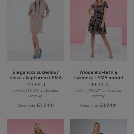
Elegancka sukienka /
Wiosenno-letnia
bluza z kapturem LEMA
sukienka LEMA model
Livia rozm. M-3XL
Lisa rozm. M-3XL
149,99 zł
149,99 zł
granatowy paisley
zawiera 23% VAT, bez kosztów
zawiera 23% VAT, bez kosztów
dostawy
dostawy
121,94 zł
121,94 zł
Cena netto:
Cena netto: