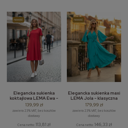
nowość
nowość
Elegancka sukienka
Elegancka sukienka maxi
koktajlowa LEMA Ewa -
LEMA Jola - klasyczna
sukienka koktajlowa
sukienka - rozm. M-2XL
139,99 zł
179,99 zł
rozm. 38-48
zawiera 23% VAT, bez kosztów
zawiera 23% VAT, bez kosztów
dostawy
dostawy
113,81 zł
146,33 zł
Cena netto:
Cena netto: