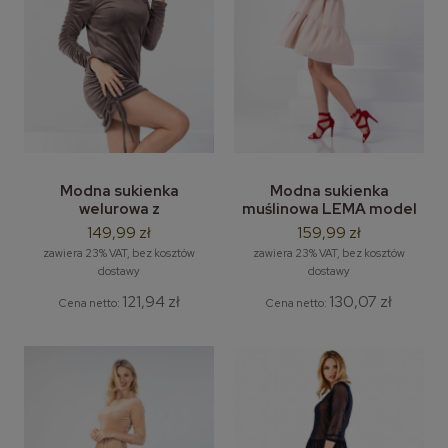
Modna sukienka
Modna sukienka
welurowa z
muślinowa LEMA model
marszczeniem LEMA
Luna M-2XL
149,99 zł
159,99 zł
model Elwira drapowana
zawiera 23% VAT, bez kosztów
zawiera 23% VAT, bez kosztów
rozm. S/M do 2/3XL
dostawy
dostawy
121,94 zł
130,07 zł
Cena netto:
Cena netto: