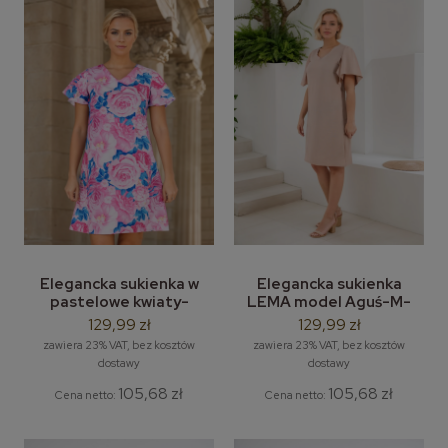
Elegancka sukienka w
Elegancka sukienka
pastelowe kwiaty-
LEMA model Aguś-M-
piwonie I M-3XL
3XL
129,99 zł
129,99 zł
zawiera 23% VAT, bez kosztów
zawiera 23% VAT, bez kosztów
dostawy
dostawy
105,68 zł
105,68 zł
Cena netto:
Cena netto: