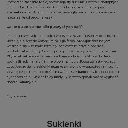
imprezach znacznie lepiej sprawdzają się sukienki. Obecnie dostępnych
jest tak dużo krojów i fasonów. Bez trudu można natrafić na piękne
sukienki xxxl
, w których kobieta będzie wyglądała po prostu zjawiskowo,
niezależnie od tego, ile waży.
Jakie sukienki xxxl dla puszystych pań?
Panie o puszystych kształtach nie powinny zwracać uwagi tylko na rozmiar
ubrania, ale przede wszystkim na jego fason. Niedopuszczalne jest
wciskanie się w za małe rozmiary, ponieważ to jedynie podkreśli
niedoskonałości figury. Co z tego, że pochwalisz się noszeniem rozmiaru
XL, jeżeli sukienka w żaden sposób nie wydobędzie atutów. Do tego
podkreśli jedynie fałdki i inne problemy figury. Podstawą jest więc, aby
zdecydować się na
sukienki duże rozmiary
, ale w odpowiednim fasonie.
Uda się dzięki temu podkreślić najważniejsze fragmenty kobiecego ciała,
a jednocześnie ukryć defekty urody. Tylko w ten sposób można wyglądać
dobrze i atrakcyjnie.
Czytaj więcej
Sukienki