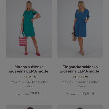
Modna sukienka
Elegancka sukienka
wiosenna LEMA model
wiosenna LEMA model
Sonia - rozm. M-3XL
Inka - rozm. L-4XL
119,99 zł
139,99 zł
zawiera 23% VAT, bez kosztów
zawiera 23% VAT, bez kosztów
dostawy
dostawy
97,55 zł
113,81 zł
Cena netto:
Cena netto: