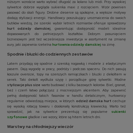
niższym wzroście warto wybrać długość za kolano lub midi. Przy wysokiej
sylwetce dobrze wygląda sukienka maxi z rozcięciem. Wzór powinien
pasować do skali figury. Drobne desenie są spokojne, a większe motywy
dodają stylizacji energii. Handlowcy poszukujący urozmaicenia do swoich
butików wiedzą, że szeroki wybór letnich rozmiarów oferuje sprawdzony
hurt odzieży damskiej
, gwarantując dostępność modeli idealnie
dopasowanych do pełniejszych kształtów. Dobrym posunięciem
biznesowym jest też wcześniejsza inwestycja w asortyment na zmianę
aury, jaki zapewnia rzetelna
hurtownia odzieży damskiej
na zimę.
Spodnie i bluzki do codziennych zestawów
Latem przydają się spodnie z szeroką nogawką i modele z elastycznym
pasem. Dają wygodę w pracy, podróży i podczas spaceru. Do nich pasują
koszule oversize, topy na szerszych ramiączkach i bluzki z dekoltem w
serek. Taki dekolt wydłuża szyję i porządkuje górę sylwetki. Modne
stylizacje plus size
warto budować z kilku bazowych kolorów. Biel, granat,
beż i czerń łatwo połączysz z mocniejszym akcentem. Aby zapewnić
pełną dostępność takich fasonów w handlu detalicznym, hurtownicy
regularnie odwiedzają miejsca, w których
odzież damska hurt
cechuje
się wysoką rotacją towaru i doskonałą konstrukcją krawiecką. Warto też
sprawdzić, jak na sylwetce prezentują się popularne
sukienki
szyfonowe
gładkie i we wzory, które są hitem letnich dni.
Warstwy na chłodniejszy wieczór