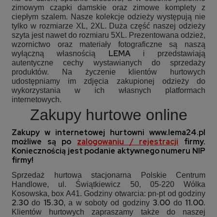
zimowym czapki damskie oraz zimowe komplety z
ciepłym szalem. Nasze kolekcje odzieży występują nie
tylko w rozmiarze XL, 2XL. Duża część naszej odzieży
szyta jest nawet do rozmiaru 5XL. Prezentowana odzież,
wzornictwo oraz materiały fotograficzne są naszą
LEMA
wyłączną własnością
i przedstawiają
autentyczne cechy wystawianych do sprzedaży
produktów. Na życzenie klientów hurtowych
udostępniamy im zdjęcia zakupionej odzieży do
wykorzystania w ich własnych platformach
internetowych.
Zakupy hurtowe online
Zakupy w internetowej hurtowni
www.lema24.pl
możliwe są po
zalogowaniu / rejestracji
firmy.
Koniecznością jest podanie aktywnego numeru NIP
firmy!
Sprzedaż hurtowa stacjonarna Polskie Centrum
Handlowe, ul. Świątkiewicz 50, 05-220 Wólka
Kosowska, box A41. Godziny otwarcia: pn-pt od godziny
2.30
15.30
3.00
11.00.
do
, a w soboty od godziny
do
Klientów hurtowych zapraszamy także do naszej