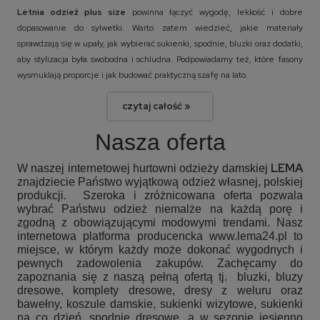
Letnia odzież plus size
powinna łączyć wygodę, lekkość i dobre
dopasowanie do sylwetki. Warto zatem wiedzieć, jakie materiały
sprawdzają się w upały, jak wybierać sukienki, spodnie, bluzki oraz dodatki,
aby stylizacja była swobodna i schludna. Podpowiadamy też, które fasony
wysmuklają proporcje i jak budować praktyczną szafę na lato.
czytaj całość »
Nasza oferta
LEMA
W naszej internetowej hurtowni odzieży damskiej
znajdziecie Państwo wyjątkową odzież własnej, polskiej
produkcji. Szeroka i zróżnicowana oferta pozwala
wybrać Państwu odzież niemalże na każdą porę i
zgodną z obowiązującymi modowymi trendami. Nasz
internetowa platforma producencka www.lema24.pl to
miejsce, w którym każdy może dokonać wygodnych i
pewnych zadowolenia zakupów. Zachęcamy do
zapoznania się z naszą pełną ofertą tj.
bluzki, bluzy
dresowe, komplety dresowe, dresy z weluru oraz
bawełny, koszule damskie, sukienki wizytowe, sukienki
na co dzień, spodnie dresowe, a w sezonie jesienno