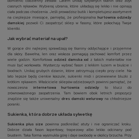
odmienić codzienny zestaw. Latem unikaj sztywnych tkanin oraz zbyt
ciasnych rękawów. Wybieraj ubrania, które układają się lekko i nie opinają
ciała podczas chodzenia. Jeśli prowadzisz butik i kompletujesz asortyment
na cieplejsze miesiące, pamiętaj, że profesjonalna
hurtownia odzieży
damskiej
pozwoli Ci zaopatrzyć sklep w fasony, które pokochają Twoje
klientki.
Jak wybrać materiał na upał?
W gorące dni najlepiej sprawdzają się tkaniny oddychające i przyjemne
dla skóry. Bawełna, len oraz wiskoza pomagają zachować komfort przez
wiele godzin. Komfortowa
odzież damska xxl
z takich materiałów nie
musi być workowata. Wystarczy wybrać fason z lekkim luzem w biuście i
biodrach. Unikaj grubych dzianin, które zatrzymują ciepło przy ciele. Na
lato lepsze będą cienkie koszule, sukienki midi i przewiewne bluzki z
krótkim rękawem. Właściciele sklepów odzieżowych powinni pamiętać, że
nowoczesna
internetowa hurtownia odzieży
to klucz do
zrównoważonego zaopatrzenia. Tam bowiem obok letnich propozycji
znajdzie się także uniwersalny
dres damski welurowy
na chłodniejsze
poranki.
Sukienka, która dobrze układa sylwetkę
Sukienka plus size
powinna podkreślać atuty i nie ograniczać kroku.
Dobrze działa fason kopertowy, trapezowy albo lekko odcinany pod
biustem. Taka forma wysmukla górę i daje swobodę w okolicy brzucha. Przy