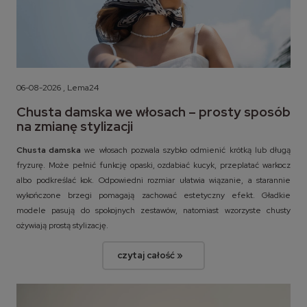
06-08-2026 , Lema24
Chusta damska we włosach – prosty sposób
na zmianę stylizacji
Chusta damska
we włosach pozwala szybko odmienić krótką lub długą
fryzurę. Może pełnić funkcję opaski, ozdabiać kucyk, przeplatać warkocz
albo podkreślać kok. Odpowiedni rozmiar ułatwia wiązanie, a starannie
wykończone brzegi pomagają zachować estetyczny efekt. Gładkie
modele pasują do spokojnych zestawów, natomiast wzorzyste chusty
ożywiają prostą stylizację.
czytaj całość »