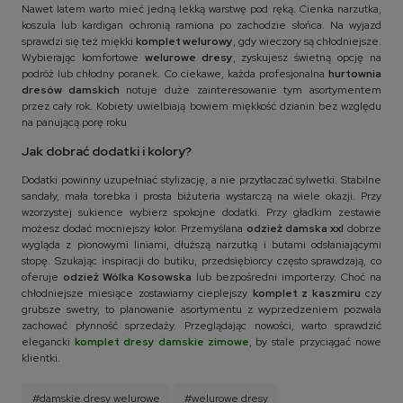
Nawet latem warto mieć jedną lekką warstwę pod ręką. Cienka narzutka,
koszula lub kardigan ochronią ramiona po zachodzie słońca. Na wyjazd
sprawdzi się też miękki
komplet welurowy
, gdy wieczory są chłodniejsze.
Wybierając komfortowe
welurowe dresy
, zyskujesz świetną opcję na
podróż lub chłodny poranek. Co ciekawe, każda profesjonalna
hurtownia
dresów damskich
notuje duże zainteresowanie tym asortymentem
przez cały rok. Kobiety uwielbiają bowiem miękkość dzianin bez względu
na panującą porę roku
Jak dobrać dodatki i kolory?
Dodatki powinny uzupełniać stylizację, a nie przytłaczać sylwetki. Stabilne
sandały, mała torebka i prosta biżuteria wystarczą na wiele okazji. Przy
wzorzystej sukience wybierz spokojne dodatki. Przy gładkim zestawie
możesz dodać mocniejszy kolor. Przemyślana
odzież damska xxl
dobrze
wygląda z pionowymi liniami, dłuższą narzutką i butami odsłaniającymi
stopę. Szukając inspiracji do butiku, przedsiębiorcy często sprawdzają, co
oferuje
odzież Wólka Kosowska
lub bezpośredni importerzy. Choć na
chłodniejsze miesiące zostawiamy cieplejszy
komplet z kaszmiru
czy
grubsze swetry, to planowanie asortymentu z wyprzedzeniem pozwala
zachować płynność sprzedaży. Przeglądając nowości, warto sprawdzić
elegancki
komplet dresy damskie zimowe
, by stale przyciągać nowe
klientki.
#damskie dresy welurowe
#welurowe dresy