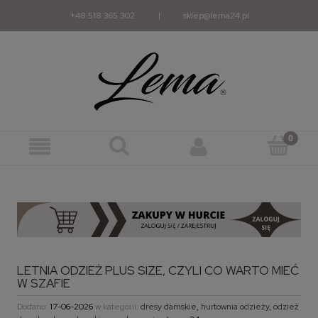
+48 518 365 302
|
sklep@lema24.pl
LETNIA ODZIEŻ PLUS SIZE, CZYLI CO WARTO MIEĆ
W SZAFIE
Dodano:
17-06-2026
w kategorii:
dresy damskie
,
hurtownia odzieży
,
odzież