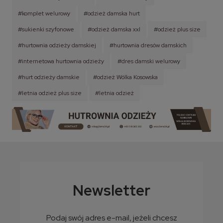
#komplet welurowy
#odzież damska hurt
#sukienki szyfonowe
#odzież damska xxl
#odzież plus size
#hurtownia odzieży damskiej
#hurtownia dresów damskich
#internetowa hurtownia odzieży
#dres damski welurowy
#hurt odzieży damskie
#odzież Wólka Kosowska
#letnia odzież plus size
#letnia odzież
Newsletter
Podaj swój adres e-mail, jeżeli chcesz