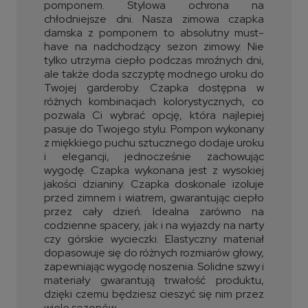
pomponem. Stylowa ochrona na
chłodniejsze dni. Nasza zimowa czapka
damska z pomponem to absolutny must-
have na nadchodzący sezon zimowy. Nie
tylko utrzyma ciepło podczas mroźnych dni,
ale także doda szczyptę modnego uroku do
Twojej garderoby. Czapka dostępna w
różnych kombinacjach kolorystycznych, co
pozwala Ci wybrać opcję, która najlepiej
pasuje do Twojego stylu. Pompon wykonany
z miękkiego puchu sztucznego dodaje uroku
i elegancji, jednocześnie zachowując
wygodę. Czapka wykonana jest z wysokiej
jakości dzianiny. Czapka doskonale izoluje
przed zimnem i wiatrem, gwarantując ciepło
przez cały dzień. Idealna zarówno na
codzienne spacery, jak i na wyjazdy na narty
czy górskie wycieczki. Elastyczny materiał
dopasowuje się do różnych rozmiarów głowy,
zapewniając wygodę noszenia. Solidne szwy i
materiały gwarantują trwałość produktu,
dzięki czemu będziesz cieszyć się nim przez
wiele sezonów.