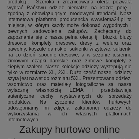
produkcji. Szeroka i zróżnicowana oferta pozwala
wybrać Państwu odzież niemalże na każdą porę i
zgodną z obowiązującymi modowymi trendami. Nasz
internetowa platforma producencka www.lema24.pl to
miejsce, w którym każdy może dokonać wygodnych i
pewnych zadowolenia zakupów. Zachęcamy do
zapoznania się z naszą pełną ofertą tj.
bluzki, bluzy
dresowe, komplety dresowe, dresy z weluru oraz
bawełny, koszule damskie, sukienki wizytowe, sukienki
na co dzień, spodnie dresowe, a w sezonie jesienno
zimowym czapki damskie oraz zimowe komplety z
ciepłym szalem. Nasze kolekcje odzieży występują nie
tylko w rozmiarze XL, 2XL. Duża część naszej odzieży
szyta jest nawet do rozmiaru 5XL. Prezentowana odzież,
wzornictwo oraz materiały fotograficzne są naszą
LEMA
wyłączną własnością
i przedstawiają
autentyczne cechy wystawianych do sprzedaży
produktów. Na życzenie klientów hurtowych
udostępniamy im zdjęcia zakupionej odzieży do
wykorzystania w ich własnych platformach
internetowych.
Zakupy hurtowe online