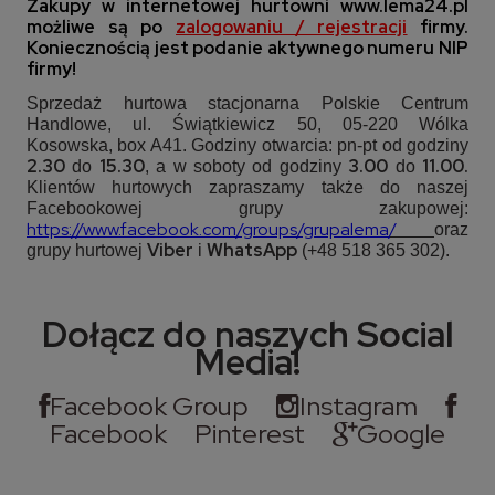
Zakupy w internetowej hurtowni
www.lema24.pl
możliwe są po
zalogowaniu / rejestracji
firmy.
Koniecznością jest podanie aktywnego numeru NIP
firmy!
Sprzedaż hurtowa stacjonarna Polskie Centrum
Handlowe, ul. Świątkiewicz 50, 05-220 Wólka
Kosowska, box A41. Godziny otwarcia: pn-pt od godziny
2.30
15.30
3.00
11.00.
do
, a w soboty od godziny
do
Klientów hurtowych zapraszamy także do naszej
Facebookowej grupy zakupowej:
https://www.facebook.com/groups/grupalema
/
oraz
Viber
WhatsApp
grupy hurtowej
i
(+48 518 365 302).
Dołącz do naszych Social
Media!
Facebook Group
Instagram
Facebook
Pinterest
Google