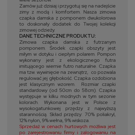
Zamów już dzisiaj i przygotuj się na nadejście
zimy z modą i komfortem. Nasza zimowa
czapka damska z pomponem dwukolorowa
to doskonały dodatek do Twojej kolekcji
zimowej odzieży.
DANE TECHNICZNE PRODUKTU:
Zimowa czapka damska z futrzanym
pomponem. Środek czapki obszyty jest
miłym w dotyku i ciepłym polarem. Pompon
wykonany jest z ekologicznego futra
imitującego wiernie futro naturalne. Czapka
ma tzw. wywinięcie na zewnątrz, co pozwala
regulować jej głębokość. Czapka ozdobiona
jest klasycznym wzorem. Rozmiar czapki
standardowy (od 50cm do 58cm). Czapka
występuje w kilku modnych w tym sezonie
kolorach. Wykonana jest w Polsce z
wysokogatunkowej przędzy z najwyższą
starannością. Skład przędzy:
70% poliakryl,
12% nylon, 9% wełna, 9% wiskoza.
Sprzedaż w cenach hurtowych możliwa jest
po zarejestrowaniu firmy i zalogowaniu na