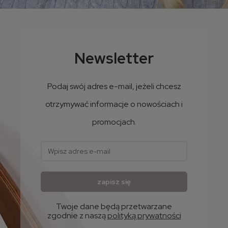
Zimowa czapka alpakowa - damska czapka z pomponem
69,99 zł
Newsletter
56,90 zł
Cena netto:
Podaj swój adres e-mail, jeżeli chcesz
otrzymywać informacje o nowościach i
promocjach.
zapisz się
Twoje dane będą przetwarzane
zgodnie z naszą
polityką prywatności