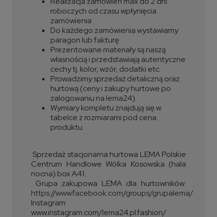
Realizacja zamówień max do 2 dni
roboczych od czasu wpłynięcia
zamówienia
Do każdego zamówienia wystawiamy
paragon lub fakturę
Prezentowane materiały są naszą
własnością i przedstawiają autentyczne
cechy tj. kolor, wzór, dodatki etc.
Prowadzimy sprzedaż detaliczną oraz
hurtową (ceny i zakupy hurtowe po
zalogowaniu na lema24).
Wymiary kompletu znajdują się w
tabelce z rozmiarami pod cena
produktu.
Sprzedaż stacjonarna hurtowa LEMA Polskie
Centrum Handlowe Wólka Kosowska (hala
nocna) box A41.
Grupa zakupowa LEMA dla hurtowników:
https://www.facebook.com/groups/grupalema/
Instagram:
www.instagram.com/lema24.pl.fashion/