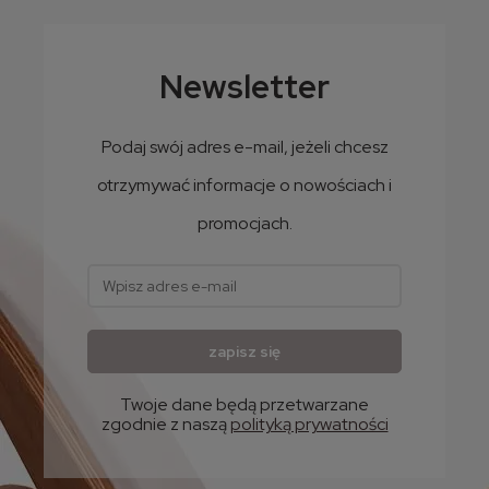
Wiosenno-letnia sukienka midi LEMA model Pamela S-2XL
189,99 zł
Newsletter
154,46 zł
Cena netto:
Podaj swój adres e-mail, jeżeli chcesz
otrzymywać informacje o nowościach i
promocjach.
zapisz się
Twoje dane będą przetwarzane
zgodnie z naszą
polityką prywatności