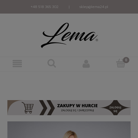
+48 518 365 302
|
sklep@lema24.pl