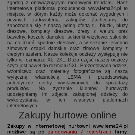
zgodną z obowiązującymi modowymi trendami. Nasz
internetowa platforma producencka www.lema24.pl to
miejsce, w którym każdy może dokonać wygodnych i
pewnych zadowolenia zakupów. Zachęcamy do
zapoznania się z naszą pełną ofertą tj.
bluzki, bluzy
dresowe, komplety dresowe, dresy z weluru oraz
bawełny, koszule damskie, sukienki wizytowe, sukienki
na co dzień, spodnie dresowe, a w sezonie jesienno
zimowym czapki damskie oraz zimowe komplety z
ciepłym szalem. Nasze kolekcje odzieży występują nie
tylko w rozmiarze XL, 2XL. Duża część naszej odzieży
szyta jest nawet do rozmiaru 5XL. Prezentowana odzież,
wzornictwo oraz materiały fotograficzne są naszą
LEMA
wyłączną własnością
i przedstawiają
autentyczne cechy wystawianych do sprzedaży
produktów. Na życzenie klientów hurtowych
udostępniamy im zdjęcia zakupionej odzieży do
wykorzystania w ich własnych platformach
internetowych.
Zakupy hurtowe online
Zakupy w internetowej hurtowni
www.lema24.pl
możliwe są po
zalogowaniu / rejestracji
firmy.