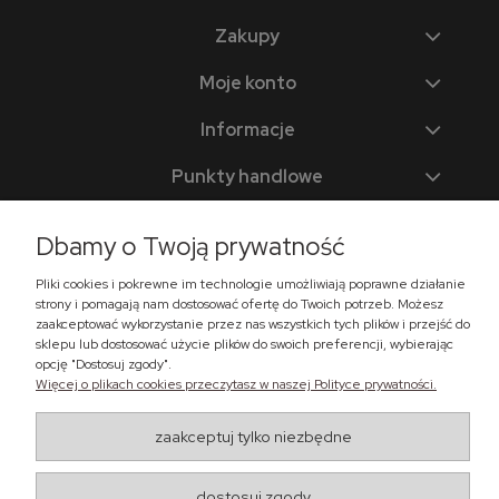
Zakupy
Moje konto
Informacje
Punkty handlowe
Dbamy o Twoją prywatność
Zadzwoń do nas
Pliki cookies i pokrewne im technologie umożliwiają poprawne działanie
strony i pomagają nam dostosować ofertę do Twoich potrzeb. Możesz
+48 518 365 302
zaakceptować wykorzystanie przez nas wszystkich tych plików i przejść do
sklep@lema24.pl
sklepu lub dostosować użycie plików do swoich preferencji, wybierając
opcję "Dostosuj zgody".
Więcej o plikach cookies przeczytasz w naszej Polityce prywatności.
Znajdź nas
zaakceptuj tylko niezbędne
Ul. Świątkiewicz 50, box A41
05-552 Wólka Kosowska
dostosuj zgody
Maxsote.pl
- Vogue Pro theme - All rights reserved