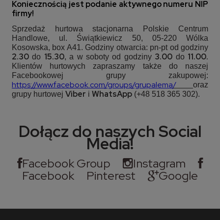
Koniecznością jest podanie aktywnego numeru NIP
firmy!
Sprzedaż hurtowa stacjonarna Polskie Centrum
Handlowe, ul. Świątkiewicz 50, 05-220 Wólka
Kosowska, box A41. Godziny otwarcia: pn-pt od godziny
2.30
15.30
3.00
11.00.
do
, a w soboty od godziny
do
Klientów hurtowych zapraszamy także do naszej
Facebookowej grupy zakupowej:
https://www.facebook.com/groups/grupalema
/
oraz
Viber
WhatsApp
grupy hurtowej
i
(+48 518 365 302).
Dołącz do naszych Social
Media!
Facebook Group
Instagram
Facebook
Pinterest
Google