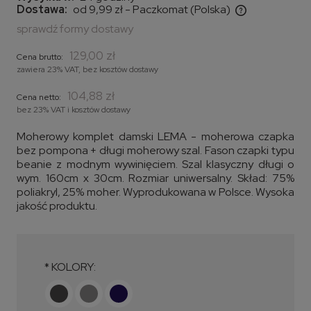
Dostawa:
od 9,99 zł
- Paczkomat
(Polska)
Cena nie zawiera ewentualnych kosztów płatności
sprawdź formy dostawy
129,00 zł
Cena brutto:
zawiera 23% VAT, bez kosztów dostawy
104,88 zł
Cena netto:
bez 23% VAT i kosztów dostawy
Moherowy komplet damski LEMA - moherowa czapka
bez pompona + długi moherowy szal. Fason czapki typu
beanie z modnym wywinięciem. Szal klasyczny długi o
wym. 160cm x 30cm. Rozmiar uniwersalny. Skład: 75%
poliakryl, 25% moher. Wyprodukowana w Polsce. Wysoka
jakość produktu.
*
KOLORY: