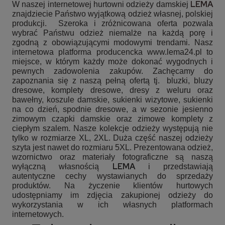
LEMA
W naszej internetowej hurtowni odzieży damskiej
znajdziecie Państwo wyjątkową odzież własnej, polskiej
produkcji. Szeroka i zróżnicowana oferta pozwala
wybrać Państwu odzież niemalże na każdą porę i
zgodną z obowiązującymi modowymi trendami. Nasz
internetowa platforma producencka www.lema24.pl to
miejsce, w którym każdy może dokonać wygodnych i
pewnych zadowolenia zakupów. Zachęcamy do
zapoznania się z naszą pełną ofertą tj.
bluzki, bluzy
dresowe, komplety dresowe, dresy z weluru oraz
bawełny, koszule damskie, sukienki wizytowe, sukienki
na co dzień, spodnie dresowe, a w sezonie jesienno
zimowym czapki damskie oraz zimowe komplety z
ciepłym szalem. Nasze kolekcje odzieży występują nie
tylko w rozmiarze XL, 2XL. Duża część naszej odzieży
szyta jest nawet do rozmiaru 5XL. Prezentowana odzież,
wzornictwo oraz materiały fotograficzne są naszą
LEMA
wyłączną własnością
i przedstawiają
autentyczne cechy wystawianych do sprzedaży
produktów. Na życzenie klientów hurtowych
udostępniamy im zdjęcia zakupionej odzieży do
wykorzystania w ich własnych platformach
internetowych.