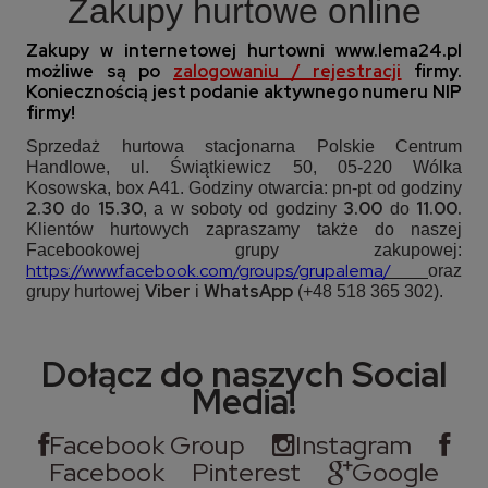
Zakupy hurtowe online
Zakupy w internetowej hurtowni
www.lema24.pl
możliwe są po
zalogowaniu / rejestracji
firmy.
Koniecznością jest podanie aktywnego numeru NIP
firmy!
Sprzedaż hurtowa stacjonarna Polskie Centrum
Handlowe, ul. Świątkiewicz 50, 05-220 Wólka
Kosowska, box A41. Godziny otwarcia: pn-pt od godziny
2.30
15.30
3.00
11.00.
do
, a w soboty od godziny
do
Klientów hurtowych zapraszamy także do naszej
Facebookowej grupy zakupowej:
https://www.facebook.com/groups/grupalema
/
oraz
Viber
WhatsApp
grupy hurtowej
i
(+48 518 365 302).
Dołącz do naszych Social
Media!
Facebook Group
Instagram
Facebook
Pinterest
Google