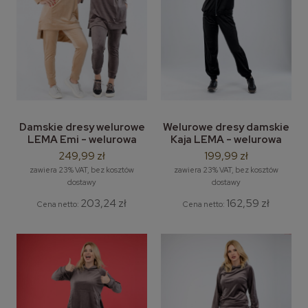
Damskie dresy welurowe
Welurowe dresy damskie
LEMA Emi - welurowa
Kaja LEMA - welurowa
bluza + spodnie welurowe
bluza z kapturem +
249,99 zł
199,99 zł
dresowe spodnie z
zawiera 23% VAT, bez kosztów
zawiera 23% VAT, bez kosztów
weluru
dostawy
dostawy
203,24 zł
162,59 zł
Cena netto:
Cena netto: