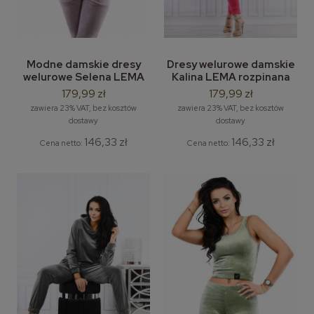
Modne damskie dresy
Dresy welurowe damskie
welurowe Selena LEMA
Kalina LEMA rozpinana
bluza w serek + spodnie
bluza welurowa z
179,99 zł
179,99 zł
dresowe
kapturem
zawiera 23% VAT, bez kosztów
zawiera 23% VAT, bez kosztów
dostawy
dostawy
146,33 zł
146,33 zł
Cena netto:
Cena netto: