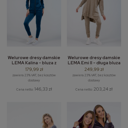
Welurowe dresy damskie
Welurowe dresy damskie
LEMA Kalina - bluza z
LEMA Emi II - długa bluza
kapturem + spodnie
welurowa + welurowe
179,99 zł
249,99 zł
dresowe
spodnie rurkowe
zawiera 23% VAT, bez kosztów
zawiera 23% VAT, bez kosztów
dostawy
dostawy
146,33 zł
203,24 zł
Cena netto:
Cena netto: