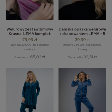
Damska opaska welurowa
Welurowy zestaw zimowy
z drapowaniem LEMA - 5
Krasnal LEMA komplet
szt./opak. mix kolor
czapka Smerfetka + szal
39,99 zł
79,99 zł
/ komin
zawiera 23% VAT, bez kosztów
zawiera 23% VAT, bez kosztów
dostawy
dostawy
32,51 zł
65,03 zł
Cena netto:
Cena netto: