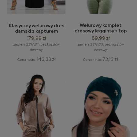
Welurowy komplet
Klasyczny welurowy dres
dresowy legginsy + top
damski z kapturem
LEMA VS1
Jowita LEMA dresy
89,99 zł
179,99 zł
welurowe
zawiera 23% VAT, bez kosztów
zawiera 23% VAT, bez kosztów
dostawy
dostawy
73,16 zł
146,33 zł
Cena netto:
Cena netto: