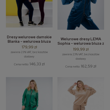
Dresy welurowe damskie
Welurowe dresy LEMA
Blanka - welurowa bluza
Sophia - welurowa bluza z
bez kaptura + dresowe
179,99 zł
kapturem + spodnie
199,99 zł
spodnie z weluru
dresowe
zawiera 23% VAT, bez kosztów
zawiera 23% VAT, bez kosztów
dostawy
dostawy
146,33 zł
Cena netto:
162,59 zł
Cena netto: