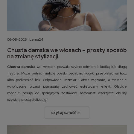
06-08-2026 , Lema24
Chusta damska we włosach – prosty sposób
na zmianę stylizacji
Chusta damska
we włosach pozwala szybko odmienić krótką lub długą
fryzurę. Może pełnić funkcję opaski, ozdabiać kucyk, przeplatać warkocz
albo podkreślać kok. Odpowiedni rozmiar ułatwia wiązanie, a starannie
wykończone brzegi pomagają zachować estetyczny efekt. Gładkie
modele pasują do spokojnych zestawów, natomiast wzorzyste chusty
ożywiają prostą stylizację.
czytaj całość »