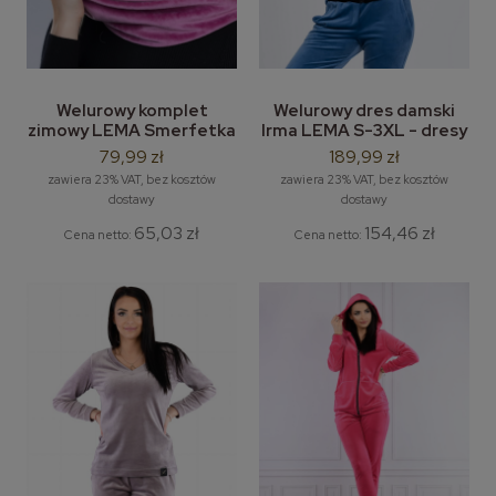
Welurowy komplet
Welurowy dres damski
zimowy LEMA Smerfetka
Irma LEMA S-3XL - dresy
czapka + komin mix
welurowe
79,99 zł
189,99 zł
kolorów
zawiera 23% VAT, bez kosztów
zawiera 23% VAT, bez kosztów
dostawy
dostawy
65,03 zł
154,46 zł
Cena netto:
Cena netto: