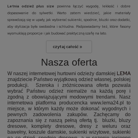
Letnia odzież plus size
powinna łączyć wygodę, lekkość i dobre
dopasowanie do sylwetki. Warto zatem wiedzieć, jakie materiały
sprawdzają się w upały, jak wybierać sukienki, spodnie, bluzki oraz dodatki,
aby stylizacja była swobodna i schludna. Podpowiadamy też, które fasony
wysmuklają proporcje i jak budować praktyczną szafę na lato.
czytaj całość »
Nasza oferta
LEMA
W naszej internetowej hurtowni odzieży damskiej
znajdziecie Państwo wyjątkową odzież własnej, polskiej
produkcji. Szeroka i zróżnicowana oferta pozwala
wybrać Państwu odzież niemalże na każdą porę i
zgodną z obowiązującymi modowymi trendami. Nasz
internetowa platforma producencka www.lema24.pl to
miejsce, w którym każdy może dokonać wygodnych i
pewnych zadowolenia zakupów. Zachęcamy do
zapoznania się z naszą pełną ofertą tj.
bluzki, bluzy
dresowe, komplety dresowe, dresy z weluru oraz
bawełny, koszule damskie, sukienki wizytowe, sukienki
na co dzień, spodnie dresowe, a w sezonie jesienno