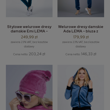
Stylowe welurowe dresy
Welurowe dresy damskie
damskie Emi LEMA -
Ada LEMA - bluza z
komplet welurowy bluza z
kapturem + spodnie
249,99 zł
179,99 zł
kapturem + spodnie
dresowe
zawiera 23% VAT, bez kosztów
zawiera 23% VAT, bez kosztów
dostawy
dostawy
203,24 zł
146,33 zł
Cena netto:
Cena netto: