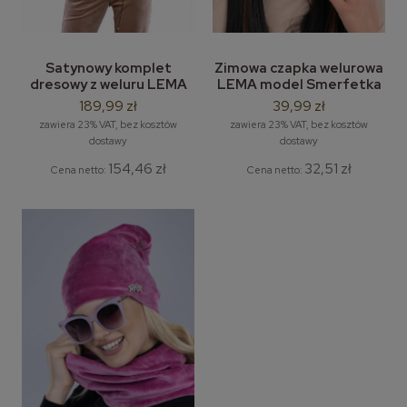
Satynowy komplet
Zimowa czapka welurowa
dresowy z weluru LEMA
LEMA model Smerfetka
model Zoe M-2XL - dresy
/ krasnal
189,99 zł
39,99 zł
welurowe 3/4
zawiera 23% VAT, bez kosztów
zawiera 23% VAT, bez kosztów
dostawy
dostawy
154,46 zł
32,51 zł
Cena netto:
Cena netto: