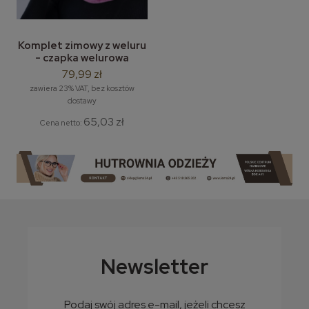
Komplet zimowy z weluru
- czapka welurowa
Krasnal z kominem LEMA
79,99 zł
zawiera 23% VAT, bez kosztów
dostawy
65,03 zł
Cena netto:
Newsletter
Podaj swój adres e-mail, jeżeli chcesz