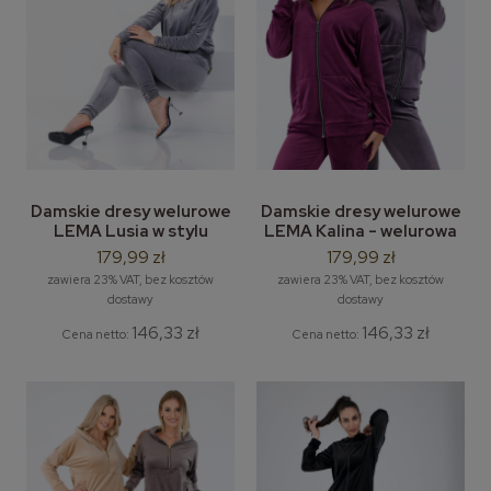
Damskie dresy welurowe
Damskie dresy welurowe
LEMA Lusia w stylu
LEMA Kalina - welurowa
Glamour - welurowa
bluza z kaptuem +
179,99 zł
179,99 zł
bluza z marszczeniem na
welurowe spodnie
zawiera 23% VAT, bez kosztów
zawiera 23% VAT, bez kosztów
rękawach
dresowe
dostawy
dostawy
146,33 zł
146,33 zł
Cena netto:
Cena netto: