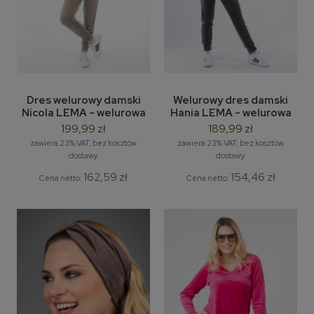
Dres welurowy damski
Welurowy dres damski
Nicola LEMA - welurowa
Hania LEMA - welurowa
bluza dresowa z
bluza + spodnie LEMA
199,99 zł
189,99 zł
kapturem i modną stójką
zawiera 23% VAT, bez kosztów
zawiera 23% VAT, bez kosztów
dostawy
dostawy
162,59 zł
154,46 zł
Cena netto:
Cena netto: