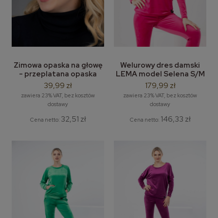
Zimowa opaska na głowę
Welurowy dres damski
- przeplatana opaska
LEMA model Selena S/M
welurowa LEMA 5
do 4/5XL
39,99 zł
179,99 zł
szt/opak. mix kolor
zawiera 23% VAT, bez kosztów
zawiera 23% VAT, bez kosztów
dostawy
dostawy
32,51 zł
146,33 zł
Cena netto:
Cena netto: