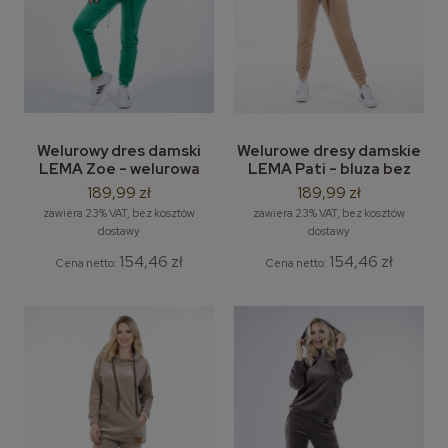
Welurowy dres damski
Welurowe dresy damskie
LEMA Zoe - welurowa
LEMA Pati - bluza bez
bluza bez kaptura +
kaptura + spodnie
189,99 zł
189,99 zł
spodnie dreesowe
dresowe
zawiera 23% VAT, bez kosztów
zawiera 23% VAT, bez kosztów
welurowe
dostawy
dostawy
154,46 zł
154,46 zł
Cena netto:
Cena netto: