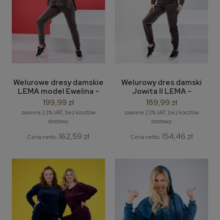
Welurowe dresy damskie
Welurowy dres damski
LEMA model Ewelina -
Jowita II LEMA -
welurowa bluza z
welurowa bluza z
199,99 zł
189,99 zł
kapturem + welurowe
kapturem bez zamka +
zawiera 23% VAT, bez kosztów
zawiera 23% VAT, bez kosztów
spodnie dresowe
welurowe spodnie
dostawy
dostawy
dresowe
162,59 zł
154,46 zł
Cena netto:
Cena netto: