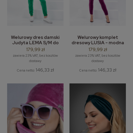
Welurowy dres damski
Welurowy komplet
Judyta LEMA S/M do
dresowy LUSIA - modna
4/5XL - komplet dresowy
bluzka + legginsy
179,99 zł
179,99 zł
Judyta
welurowe dresy
zawiera 23% VAT, bez kosztów
zawiera 23% VAT, bez kosztów
dostawy
dostawy
146,33 zł
146,33 zł
Cena netto:
Cena netto: