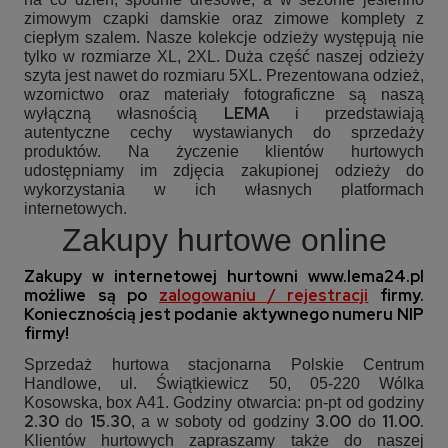
zimowym czapki damskie oraz zimowe komplety z
ciepłym szalem. Nasze kolekcje odzieży występują nie
tylko w rozmiarze XL, 2XL. Duża część naszej odzieży
szyta jest nawet do rozmiaru 5XL. Prezentowana odzież,
wzornictwo oraz materiały fotograficzne są naszą
LEMA
wyłączną własnością
i przedstawiają
autentyczne cechy wystawianych do sprzedaży
produktów. Na życzenie klientów hurtowych
udostępniamy im zdjęcia zakupionej odzieży do
wykorzystania w ich własnych platformach
internetowych.
Zakupy hurtowe online
Zakupy w internetowej hurtowni
www.lema24.pl
możliwe są po
zalogowaniu / rejestracji
firmy.
Koniecznością jest podanie aktywnego numeru NIP
firmy!
Sprzedaż hurtowa stacjonarna Polskie Centrum
Handlowe, ul. Świątkiewicz 50, 05-220 Wólka
Kosowska, box A41. Godziny otwarcia: pn-pt od godziny
2.30
15.30
3.00
11.00.
do
, a w soboty od godziny
do
Klientów hurtowych zapraszamy także do naszej