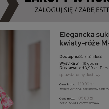
Elegancka suk
kwiaty-róże M
Dostępność:
duża ilość
Wysyłka w:
48 godzin
Dostawa:
od 9,99 zł
- Pac
sprawdź formy dostawy
Cena nie zawiera
129,99 zł
kosztów płatności
Cena brutto:
zawiera 23% VAT, bez kosztów dostawy
105,68 zł
Cena netto:
bez 23% VAT i kosztów dostawy