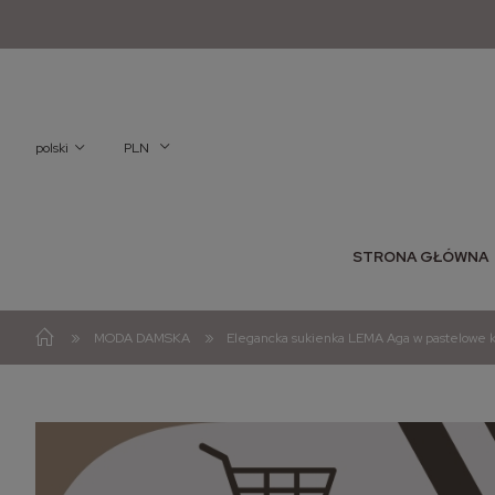
polski
PLN
STRONA GŁÓWNA
»
»
MODA DAMSKA
Elegancka sukienka LEMA Aga w pastelowe 