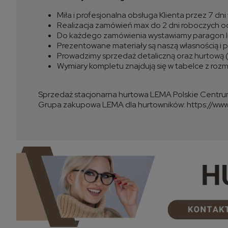
Miła i profesjonalna obsługa Klienta przez 7 dn
Realizacja zamówień max do 2 dni roboczych o
Do każdego zamówienia wystawiamy paragon l
Prezentowane materiały są naszą własnością i pr
Prowadzimy sprzedaż detaliczną oraz hurtową 
Wymiary kompletu znajdują się w tabelce z roz
Sprzedaż stacjonarna hurtowa LEMA Polskie Centru
Grupa zakupowa LEMA dla hurtowników: https://ww