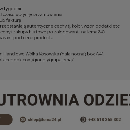
i w tygodniu
d czasu wpłynięcia zamówienia
ub fakturę
zedstawiają autentyczne cechy tj. kolor, wzór, dodatki etc.
(ceny i zakupy hurtowe po zalogowaniu na lema24).
miarami pod cena produktu.
m Handlowe Wólka Kosowska (hala nocna) box A41.
w.facebook.com/groups/grupalema/