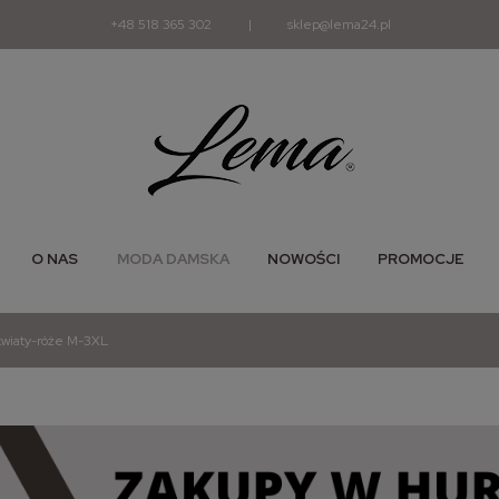
+48 518 365 302
|
sklep@lema24.pl
O NAS
MODA DAMSKA
NOWOŚCI
PROMOCJE
kwiaty-róże M-3XL