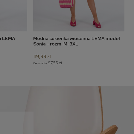
na LEMA
Modna sukienka wiosenna LEMA model
W
do koszyka
Sonia - rozm. M-3XL
m
119,99 zł
1
97,55 zł
Cena netto:
Ce