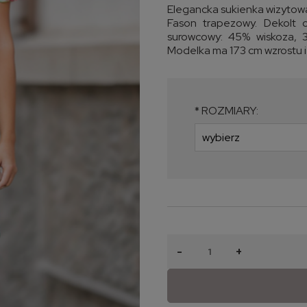
Elegancka sukienka wizytow
Fason trapezowy. Dekolt o
surowcowy: 45% wiskoza, 3
Modelka ma 173 cm wzrostu i
*
ROZMIARY:
-
+