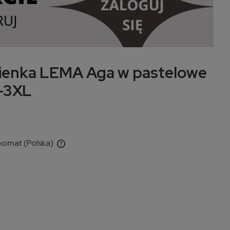
ienka LEMA Aga w pastelowe
-3XL
zkomat
(Polska)
 ewentualnych