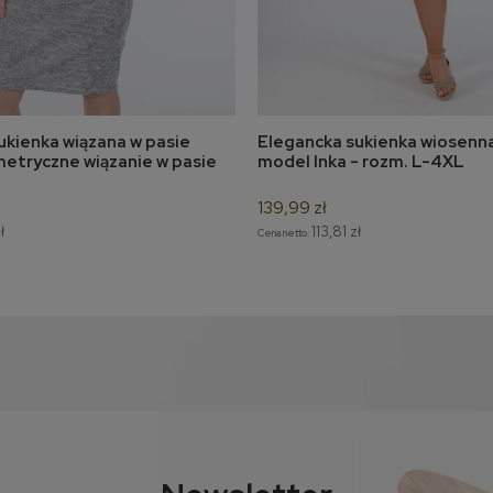
ukienka wiązana w pasie
Elegancka sukienka wiosen
do koszyka
do koszyka
etryczne wiązanie w pasie
model Inka - rozm. L-4XL
139,99 zł
ł
113,81 zł
Cena netto: