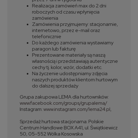
Realizacja zamówień max do 2 dni
roboczych od czasu wpłynięcia
zamówienia
Zamówienia przyjmujemy: stacjonarnie,
internetowo, przez e-mail oraz
telefonicznie
Do każdego zamówienia wystawiamy
paragon lub fakturę
Prezentowane materiały są naszą
własnością i przedstawiają autentyczne
cechy tj. kolor, wzór, dodatki etc.
Na życzenie udostępniamy zdjęcia
naszych produktów klientom hurtowym
do dalszej sprzedaży
Grupa zakupowa LEMA dla hurtowników:
www.facebook.com/groups/grupalema/
Instagram:
www.instagram.com/lema24.pl,
Sprzedaż hurtowa stacjonarna: Polskie
Centrum Handlowe BOX A41, ul. Świątkiewicz
50, 05-552 Wólka Kosowska