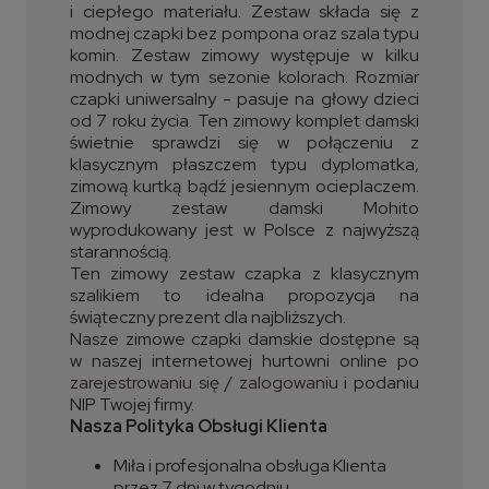
i ciepłego materiału. Zestaw składa się z
modnej czapki bez pompona oraz szala typu
komin. Zestaw zimowy występuje w kilku
modnych w tym sezonie kolorach. Rozmiar
czapki uniwersalny - pasuje na głowy dzieci
od 7 roku życia. Ten zimowy komplet damski
świetnie sprawdzi się w połączeniu z
klasycznym płaszczem typu dyplomatka,
zimową kurtką bądź jesiennym ocieplaczem.
Zimowy zestaw damski Mohito
wyprodukowany jest w Polsce z najwyższą
starannością.
Ten zimowy zestaw czapka z klasycznym
szalikiem to idealna propozycja na
świąteczny prezent dla najbliższych.
Nasze zimowe czapki damskie dostępne są
w naszej internetowej hurtowni online po
zarejestrowaniu się / zalogowaniu
i podaniu
NIP Twojej firmy.
Nasza Polityka Obsługi Klienta
Miła i profesjonalna obsługa Klienta
przez 7 dni w tygodniu