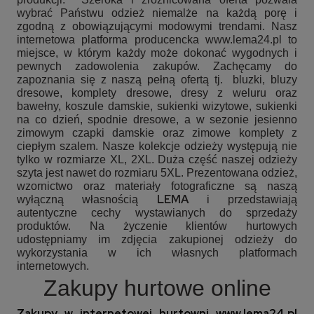
wybrać Państwu odzież niemalże na każdą porę i
zgodną z obowiązującymi modowymi trendami. Nasz
internetowa platforma producencka www.lema24.pl to
miejsce, w którym każdy może dokonać wygodnych i
pewnych zadowolenia zakupów. Zachęcamy do
zapoznania się z naszą pełną ofertą tj.
bluzki, bluzy
dresowe, komplety dresowe, dresy z weluru oraz
bawełny, koszule damskie, sukienki wizytowe, sukienki
na co dzień, spodnie dresowe, a w sezonie jesienno
zimowym czapki damskie oraz zimowe komplety z
ciepłym szalem. Nasze kolekcje odzieży występują nie
tylko w rozmiarze XL, 2XL. Duża część naszej odzieży
szyta jest nawet do rozmiaru 5XL. Prezentowana odzież,
wzornictwo oraz materiały fotograficzne są naszą
LEMA
wyłączną własnością
i przedstawiają
autentyczne cechy wystawianych do sprzedaży
produktów. Na życzenie klientów hurtowych
udostępniamy im zdjęcia zakupionej odzieży do
wykorzystania w ich własnych platformach
internetowych.
Zakupy hurtowe online
Zakupy w internetowej hurtowni
www.lema24.pl