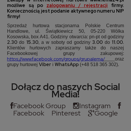
możliwe są po
zalogowaniu / rejestracji
firmy.
Koniecznością jest podanie aktywnego numeru NIP
firmy!
Sprzedaż hurtowa stacjonarna Polskie Centrum
Handlowe, ul. Świątkiewicz 50, 05-220 Wólka
Kosowska, box A41. Godziny otwarcia: pn-pt od godziny
2.30
15.30
3.00
11.00.
do
, a w soboty od godziny
do
Klientów hurtowych zapraszamy także do naszej
Facebookowej grupy zakupowej:
https://www.facebook.com/groups/grupalema
/
oraz
Viber
WhatsApp
grupy hurtowej
i
(+48 518 365 302).
Dołącz do naszych Social
Media!
Facebook Group
Instagram
Facebook
Pinterest
Google