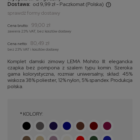
Dostawa:
od 9,99 zł
- Paczkomat
(Polska)
Cena nie zawiera ewentualnych kosztów płatności
sprawdź formy dostawy
99,00 zł
Cena brutto:
zawiera 23% VAT, bez kosztów dostawy
80,49 zł
Cena netto:
bez 23% VAT i kosztów dostawy
Komplet damski zimowy LEMA Mohito III: elegancka
czapka bez pompona z szalem typu komin. Szeroka
gama kolorystyczna, rozmiar uniwersalny, skład: 45%
wiskoza 38% poliester, 12% nylon, 5% spandex. Produkcja
polska.
*
KOLORY: