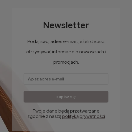
Zimowy komplet LEMA Yogi - ciepła czapka + komin
119,00 zł
Newsletter
96,75 zł
Cena netto:
Podaj swój adres e-mail, jeżeli chcesz
otrzymywać informacje o nowościach i
promocjach.
zapisz się
Twoje dane będą przetwarzane
zgodnie z naszą
polityką prywatności