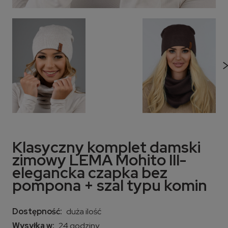
Klasyczny komplet damski
zimowy LEMA Mohito III-
elegancka czapka bez
pompona + szal typu komin
Dostępność:
duża ilość
Wysyłka w:
24 godziny