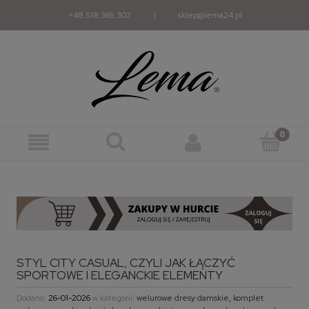
+48 518 365 302
|
sklep@lema24.pl
STYL CITY CASUAL, CZYLI JAK ŁĄCZYĆ
SPORTOWE I ELEGANCKIE ELEMENTY
Dodano:
26-01-2026
w kategorii:
welurowe dresy damskie
,
komplet