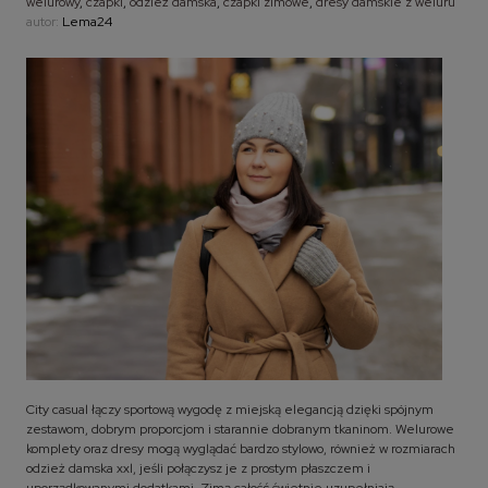
welurowy
,
czapki
,
odzież damska
,
czapki zimowe
,
dresy damskie z weluru
autor:
Lema24
City casual łączy sportową wygodę z miejską elegancją dzięki spójnym
zestawom, dobrym proporcjom i starannie dobranym tkaninom. Welurowe
komplety oraz dresy mogą wyglądać bardzo stylowo, również w rozmiarach
odzież damska xxl, jeśli połączysz je z prostym płaszczem i
uporządkowanymi dodatkami. Zimą całość świetnie uzupełniają