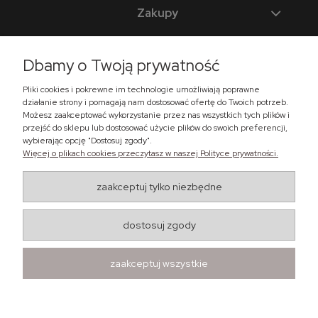
Zakupy
Moje konto
Dbamy o Twoją prywatność
Informacje
Pliki cookies i pokrewne im technologie umożliwiają poprawne
Punkty handlowe
działanie strony i pomagają nam dostosować ofertę do Twoich potrzeb.
Możesz zaakceptować wykorzystanie przez nas wszystkich tych plików i
przejść do sklepu lub dostosować użycie plików do swoich preferencji,
wybierając opcję "Dostosuj zgody".
Więcej o plikach cookies przeczytasz w naszej Polityce prywatności.
Zadzwoń do nas
zaakceptuj tylko niezbędne
+48 518 365 302
sklep@lema24.pl
dostosuj zgody
Znajdź nas
zaakceptuj wszystkie
Ul. Świątkiewicz 50, box A41
05-552 Wólka Kosowska
Maxsote.pl
- Vogue Pro theme - All rights reserved