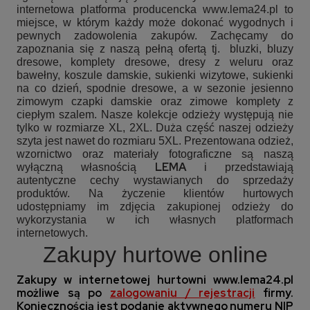
internetowa platforma producencka www.lema24.pl to
miejsce, w którym każdy może dokonać wygodnych i
pewnych zadowolenia zakupów. Zachęcamy do
zapoznania się z naszą pełną ofertą tj.
bluzki, bluzy
dresowe, komplety dresowe, dresy z weluru oraz
bawełny, koszule damskie, sukienki wizytowe, sukienki
na co dzień, spodnie dresowe, a w sezonie jesienno
zimowym czapki damskie oraz zimowe komplety z
ciepłym szalem. Nasze kolekcje odzieży występują nie
tylko w rozmiarze XL, 2XL. Duża część naszej odzieży
szyta jest nawet do rozmiaru 5XL. Prezentowana odzież,
wzornictwo oraz materiały fotograficzne są naszą
LEMA
wyłączną własnością
i przedstawiają
autentyczne cechy wystawianych do sprzedaży
produktów. Na życzenie klientów hurtowych
udostępniamy im zdjęcia zakupionej odzieży do
wykorzystania w ich własnych platformach
internetowych.
Zakupy hurtowe online
Zakupy w internetowej hurtowni
www.lema24.pl
możliwe są po
zalogowaniu / rejestracji
firmy.
Koniecznością jest podanie aktywnego numeru NIP