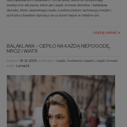
praktyczne akcesoria, takie jak czapki zimowe damskie i balaklawa
damska, które zapewniają ciepło, a jednocześnie zachowują miejski i
schludny charakter stylizacji na co dzień także w chłodne dni.
czytaj całość »
BALAKLAWA - CIEPŁO NA KAŻDĄ NIEPOGODĘ,
MRÓZ I WIATR
Dodano:
19-12-2025
w kategorii:
czapki
,
hurtownia czapek
,
czapki zimowe
autor:
Lema24