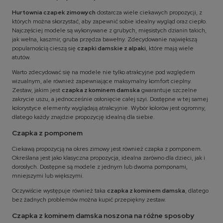
Hurtownia czapek zimowych
dostarcza wiele ciekawych propozycji, z
których można skorzystać, aby zapewnić sobie idealny wygląd oraz ciepło.
Najczęściej modele są wykonywane z grubych, mięsistych dzianin takich,
jak wełna, kaszmir, gruba przędza bawełny. Zdecydowanie największą
popularnością cieszą się
czapki damskie z alpaki
, które mają wiele
atutów.
Warto zdecydować się na modele nie tylko atrakcyjne pod względem
wizualnym, ale również zapewniające maksymalny komfort cieplny.
Zestaw, jakim jest
czapka z kominem damska
gwarantuje szczelne
zakrycie uszu, a jednocześnie osłonięcie całej szyi. Dostępne w tej samej
kolorystyce elementy wyglądają atrakcyjnie. Wybór kolorów jest ogromny,
dlatego każdy znajdzie propozycję idealną dla siebie.
Czapka z pomponem
Ciekawą propozycją na okres zimowy jest również czapka z pomponem.
Określana jest jako klasyczna propozycja, idealna zarówno dla dzieci, jak i
dorosłych. Dostępne są modele z jednym lub dwoma pomponami,
mniejszymi lub większymi.
Oczywiście występuje również taka
czapka z kominem damska
, dlatego
bez żadnych problemów można kupić przepiękny zestaw.
Czapka z kominem damska noszona na różne sposoby