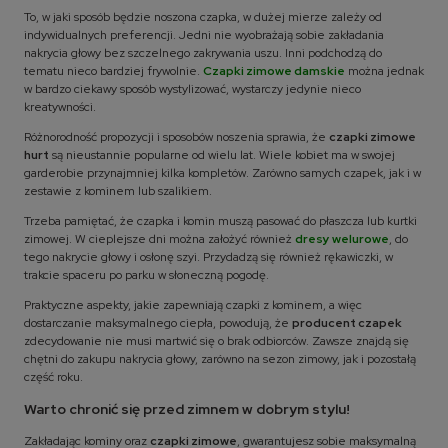
To, w jaki sposób będzie noszona czapka, w dużej mierze zależy od
indywidualnych preferencji. Jedni nie wyobrażają sobie zakładania
nakrycia głowy bez szczelnego zakrywania uszu. Inni podchodzą do
tematu nieco bardziej frywolnie.
Czapki zimowe damskie
można jednak
w bardzo ciekawy sposób wystylizować, wystarczy jedynie nieco
kreatywności.
Różnorodność propozycji i sposobów noszenia sprawia, że
czapki zimowe
hurt
są nieustannie popularne od wielu lat. Wiele kobiet ma w swojej
garderobie przynajmniej kilka kompletów. Zarówno samych czapek, jak i w
zestawie z kominem lub szalikiem.
Trzeba pamiętać, że czapka i komin muszą pasować do płaszcza lub kurtki
zimowej. W cieplejsze dni można założyć również
dresy welurowe
, do
tego nakrycie głowy i osłonę szyi. Przydadzą się również rękawiczki, w
trakcie spaceru po parku w słoneczną pogodę.
Praktyczne aspekty, jakie zapewniają czapki z kominem, a więc
dostarczanie maksymalnego ciepła, powodują, że
producent czapek
zdecydowanie nie musi martwić się o brak odbiorców. Zawsze znajdą się
chętni do zakupu nakrycia głowy, zarówno na sezon zimowy, jak i pozostałą
część roku.
Warto chronić się przed zimnem w dobrym stylu!
Zakładając kominy oraz
czapki zimowe
, gwarantujesz sobie maksymalną