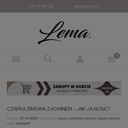
+48 518 365 302
|
sklep@lema24.pl
CZAPKA ZIMOWA Z KOMINEM - JAK JĄ NOSIĆ?
Dodano:
27-10-2023
w kategorii:
czapki
,
hurtownia odzieży
,
opaski zimowe
autor:
Lema24