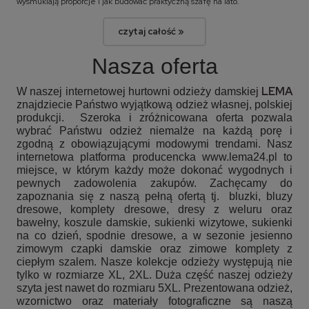
wysmuklają proporcje i jak budować praktyczną szafę na lato.
czytaj całość »
Nasza oferta
LEMA
W naszej internetowej hurtowni odzieży damskiej
znajdziecie Państwo wyjątkową odzież własnej, polskiej
produkcji. Szeroka i zróżnicowana oferta pozwala
wybrać Państwu odzież niemalże na każdą porę i
zgodną z obowiązującymi modowymi trendami. Nasz
internetowa platforma producencka www.lema24.pl to
miejsce, w którym każdy może dokonać wygodnych i
pewnych zadowolenia zakupów. Zachęcamy do
zapoznania się z naszą pełną ofertą tj.
bluzki, bluzy
dresowe, komplety dresowe, dresy z weluru oraz
bawełny, koszule damskie, sukienki wizytowe, sukienki
na co dzień, spodnie dresowe, a w sezonie jesienno
zimowym czapki damskie oraz zimowe komplety z
ciepłym szalem. Nasze kolekcje odzieży występują nie
tylko w rozmiarze XL, 2XL. Duża część naszej odzieży
szyta jest nawet do rozmiaru 5XL. Prezentowana odzież,
wzornictwo oraz materiały fotograficzne są naszą