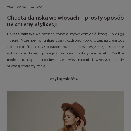
06-08-2026 , Lema24
Chusta damska we włosach – prosty sposób
na zmianę stylizacji
Chusta damska
we włosach pozwala szybko odmienić krótką lub długą
fryzurę. Może pełnić funkcję opaski, ozdabiać kucyk, przeplatać warkocz
albo podkreślać kok. Odpowiedni rozmiar ułatwia wiązanie, a starannie
wykończone brzegi pomagają zachować estetyczny efekt. Gładkie
modele pasują do spokojnych zestawów, natomiast wzorzyste chusty
ożywiają prostą stylizację.
czytaj całość »