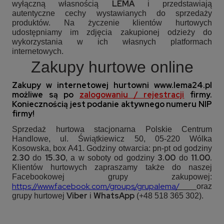
LEMA
wyłączną własnością
i przedstawiają
autentyczne cechy wystawianych do sprzedaży
produktów. Na życzenie klientów hurtowych
udostępniamy im zdjęcia zakupionej odzieży do
wykorzystania w ich własnych platformach
internetowych.
Zakupy hurtowe online
Zakupy w internetowej hurtowni
www.lema24.pl
możliwe są po
zalogowaniu / rejestracji
firmy.
Koniecznością jest podanie aktywnego numeru NIP
firmy!
Sprzedaż hurtowa stacjonarna Polskie Centrum
Handlowe, ul. Świątkiewicz 50, 05-220 Wólka
Kosowska, box A41. Godziny otwarcia: pn-pt od godziny
2.30
15.30
3.00
11.00.
do
, a w soboty od godziny
do
Klientów hurtowych zapraszamy także do naszej
Facebookowej grupy zakupowej:
https://www.facebook.com/groups/grupalema
/
oraz
Viber
WhatsApp
grupy hurtowej
i
(+48 518 365 302).