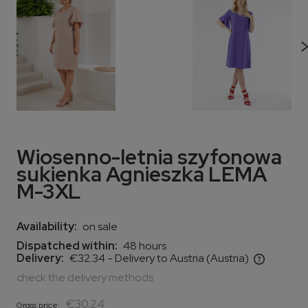
Wiosenno-letnia szyfonowa
sukienka Agnieszka LEMA
M-3XL
Availability:
on sale
Dispatched within:
48 hours
Delivery:
€32.34
- Delivery to Austria
(Austria)
The price does not include any possible payment costs
check the delivery methods
€30.24
Gross price: