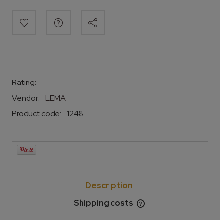
Rating:
Vendor:
LEMA
Product code:
1248
Description
Shipping costs
The price does not include any possible payment
costs