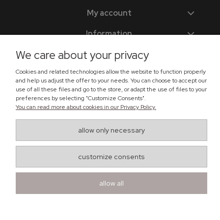
My account
Information
We care about your privacy
Zadzwoń do nas
Cookies and related technologies allow the website to function properly
and help us adjust the offer to your needs. You can choose to accept our
use of all these files and go to the store, or adapt the use of files to your
+48 518 365 302
preferences by selecting "Customize Consents".
sklep@lema24.pl
You can read more about cookies in our Privacy Policy.
allow only necessary
Znajdź nas
Ul. Świątkiewicz 50, box A41
customize consents
05-552 Wólka Kosowska
Maxsote.pl
- Vogue Pro theme - All rights reserved
allow all
Sklep internetowy Shoper.pl