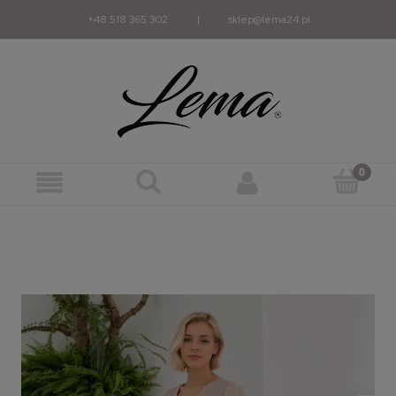
+48 518 365 302
|
sklep@lema24.pl