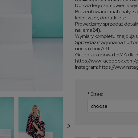
Do każdego zamówienia wys
Prezentowane materiały są 
kolor, wzór, dodatki etc.
Prowadzimy sprzedaż detali
na lema24).
Wymiary kompletu znajdują s
Sprzedaż stacjonarna hurto
nocna) box A41.
Grupa zakupowa LEMA dla h
https://www.facebook.com/
Instagram: https://www.inst
*
Sizes: