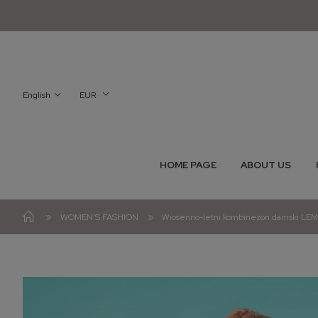
English
EUR
HOME PAGE
ABOUT US
»
»
WOMEN'S FASHION
Wiosenno-letni kombinezon damski LEM