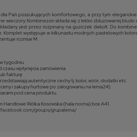
dla Pań poszukujących komfortowego, a przy tym eleganckie
ne wieczory. Kombinezon składa się z lekko zbluzowanej bluzk
kładany jest przez rozpinany na guziczek dekolt. Do kombi
ie. Komplet występuje w kilkunastu modnych pastelowych kolo
entuje rozmiar M.
i w tygodniu
d czasu wpłynięcia zamówienia
ub fakturę
zedstawiają autentyczne cechy tj. kolor, wzór, dodatki etc.
(ceny i zakupy hurtowe po zalogowaniu na lema24).
miarami pod cena produktu.
m Handlowe Wólka Kosowska (hala nocna) box A41.
w.facebook.com/groups/grupalema/