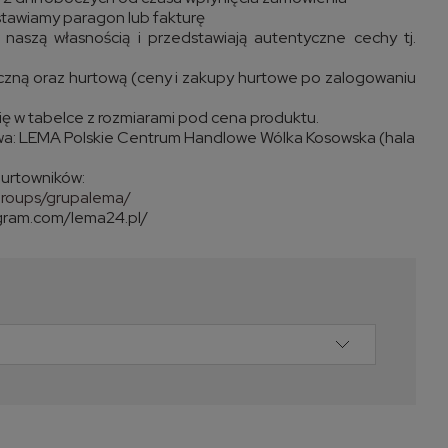
tawiamy paragon lub fakturę
naszą własnością i przedstawiają autentyczne cechy tj.
czną oraz hurtową (ceny i zakupy hurtowe po zalogowaniu
ię w tabelce z rozmiarami pod cena produktu.
wa: LEMA Polskie Centrum Handlowe Wólka Kosowska (hala
urtowników:
groups/grupalema/
agram.com/lema24.pl/