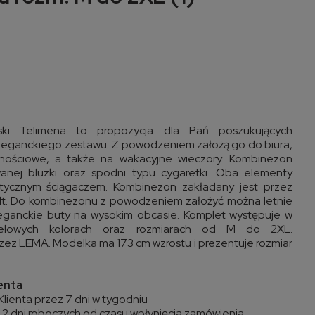
i Telimena to propozycja dla Pań poszukujących
leganckiego zestawu. Z powodzeniem założą go do biura,
znościowe, a także na wakacyjne wieczory. Kombinezon
wanej bluzki oraz spodni typu cygaretki. Oba elementy
tycznym ściągaczem. Kombinezon zakładany jest przez
olt. Do kombinezonu z powodzeniem założyć można letnie
leganckie buty na wysokim obcasie. Komplet występuje w
telowych kolorach oraz rozmiarach od M do 2XL.
ez LEMA. Modelka ma 173 cm wzrostu i prezentuje rozmiar
ienta
Klienta przez 7 dni w tygodniu
2 dni roboczych od czasu wpłynięcia zamówienia