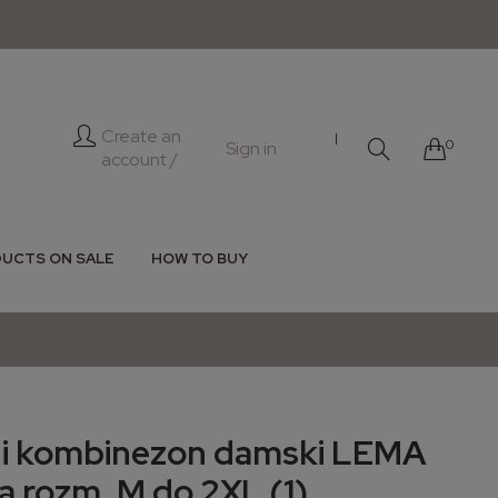
Create an
|
0
Sign in
account /
UCTS ON SALE
HOW TO BUY
ni kombinezon damski LEMA
a rozm. M do 2XL (1)