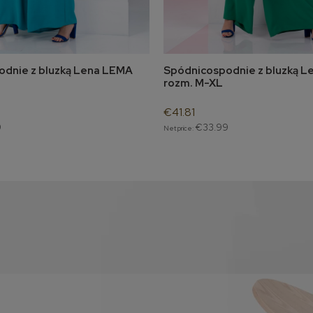
dnie z bluzką Lena LEMA
Spódnicospodnie z bluzką 
fy of product availability
notify of product availab
rozm. M-XL
€41.81
9
€33.99
Net price: