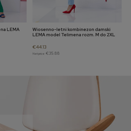
Lena LEMA
Wiosenno-letni kombinezon damski
W
ility
notify of product availability
LEMA model Telimena rozm. M do 2XL
M
b
€44.13
€
€35.88
Net price:
Ne