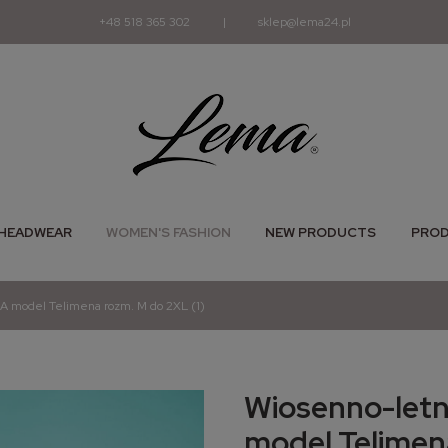
+48 518 365 302
|
sklep@lema24.pl
HEADWEAR
WOMEN'S FASHION
NEW PRODUCTS
PROD
A model Telimena rozm. M do 2XL (1)
Wiosenno-let
model Telimen