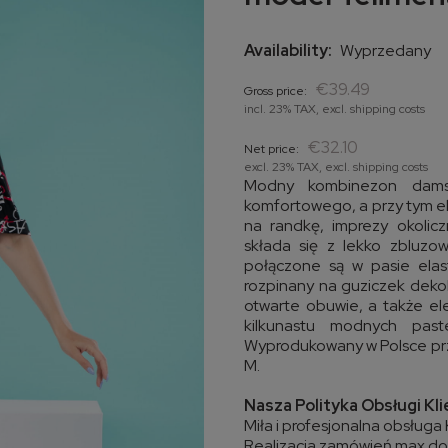
Availability:
Wyprzedany
€39.49
Gross price:
incl. 23% TAX, excl. shipping costs
€32.10
Net price:
excl. 23% TAX, excl. shipping costs
Modny kombinezon damsk
komfortowego, a przy tym e
na randkę, imprezy okolic
składa się z lekko zbluzo
połączone są w pasie elas
rozpinany na guziczek dek
otwarte obuwie, a także e
kilkunastu modnych pas
Wyprodukowany w Polsce prz
M.
Nasza Polityka Obsługi Kl
Miła i profesjonalna obsługa 
Realizacja zamówień max do 