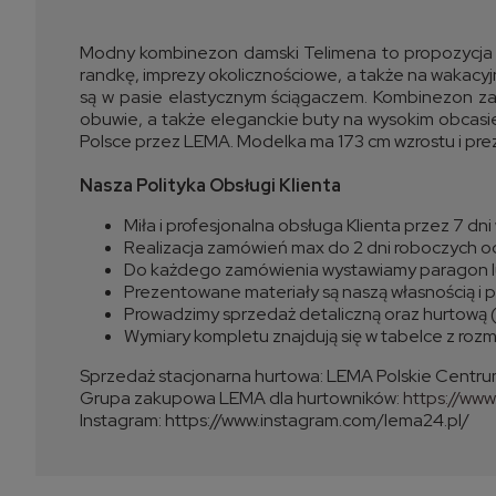
Modny kombinezon damski Telimena to propozycja 
randkę, imprezy okolicznościowe, a także na wakacyj
są w pasie elastycznym ściągaczem. Kombinezon za
obuwie, a także eleganckie buty na wysokim obcas
Polsce przez LEMA. Modelka ma 173 cm wzrostu i prez
Nasza Polityka Obsługi Klienta
Miła i profesjonalna obsługa Klienta przez 7 dn
Realizacja zamówień max do 2 dni roboczych o
Do każdego zamówienia wystawiamy paragon l
Prezentowane materiały są naszą własnością i pr
Prowadzimy sprzedaż detaliczną oraz hurtową 
Wymiary kompletu znajdują się w tabelce z roz
Sprzedaż stacjonarna hurtowa: LEMA Polskie Centru
Grupa zakupowa LEMA dla hurtowników:
https://ww
Instagram: https://www.instagram.com/lema24.pl/