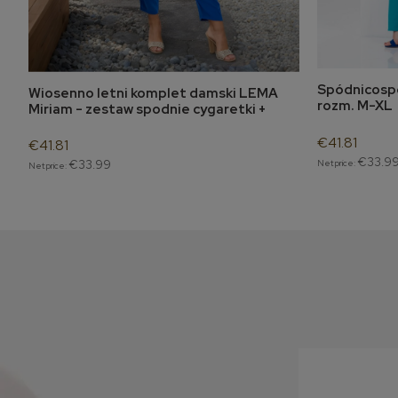
Spódnicospo
Wiosenno letni komplet damski LEMA
noti
add to cart
rozm. M-XL
Miriam - zestaw spodnie cygaretki +
bluzka M- 2XL
€41.81
€41.81
€33.9
Net price:
€33.99
Net price: