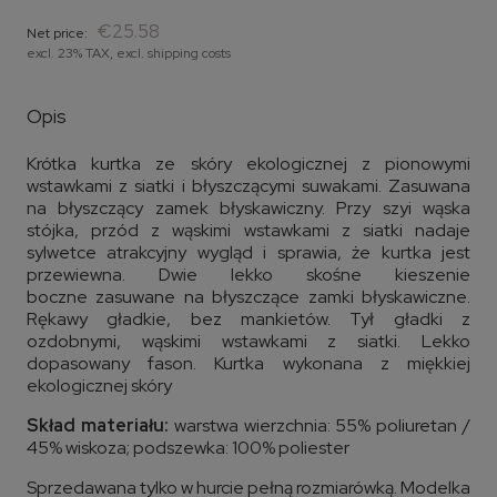
€25.58
Net price:
excl. 23% TAX, excl. shipping costs
Opis
Krótka kurtka ze skóry ekologicznej z pionowymi
wstawkami z siatki i błyszczącymi suwakami. Zasuwana
na błyszczący zamek błyskawiczny. Przy szyi wąska
stójka, przód z wąskimi wstawkami z siatki nadaje
sylwetce atrakcyjny wygląd i sprawia, że kurtka jest
przewiewna. Dwie lekko skośne kieszenie
boczne zasuwane na błyszczące zamki błyskawiczne.
Rękawy gładkie, bez mankietów. Tył gładki z
ozdobnymi, wąskimi wstawkami z siatki. Lekko
dopasowany fason. Kurtka wykonana z miękkiej
ekologicznej skóry
Skład materiału:
warstwa wierzchnia: 55% poliuretan /
45% wiskoza; podszewka: 100% poliester
Sprzedawana tylko w hurcie pełną rozmiarówką. Modelka