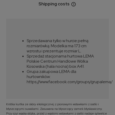
Shipping costs
The price does not include any possible payment
costs
Sprzedawana tylko w hurcie pełną
rozmiarówką. Modelka ma 173 cm
wzrostu i prezentuje rozmiar L.
Sprzedaż stacjonarna hurtowa LEMA
Polskie Centrum Handlowe Wólka
Kosowska (hala nocna) box A41.
Grupa zakupowa LEMA dla
hurtowników:
https://www.facebook.com/groups/grupalema/
Krótka kurtka ze skóry ekologicznej z pionowymi wstawkami z siatki i
błyszczącymi suwakami. Zasuwana na błyszczący zamek błyskawiczny.
Przy szyi wąska stójka, przód z wąskimi wstawkami z siatki nadaje sylwetce