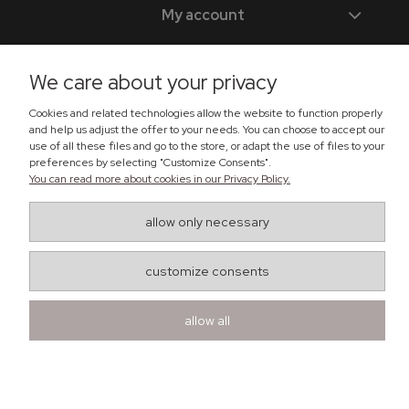
My account
Information
We care about your privacy
Cookies and related technologies allow the website to function properly
Zadzwoń do nas
and help us adjust the offer to your needs. You can choose to accept our
use of all these files and go to the store, or adapt the use of files to your
preferences by selecting "Customize Consents".
+48 518 365 302
You can read more about cookies in our Privacy Policy.
sklep@lema24.pl
allow only necessary
Znajdź nas
customize consents
Ul. Świątkiewicz 50, box A41
05-552 Wólka Kosowska
Maxsote.pl
- Vogue Pro theme - All rights reserved
allow all
Sklep internetowy Shoper.pl