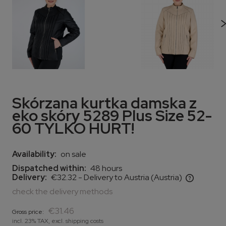
Skórzana kurtka damska z
eko skóry 5289 Plus Size 52-
60 TYLKO HURT!
Availability:
on sale
Dispatched within:
48 hours
Delivery:
€32.32
- Delivery to Austria
(Austria)
The price does not include any possible payment costs
check the delivery methods
€31.46
Gross price:
incl. 23% TAX, excl. shipping costs