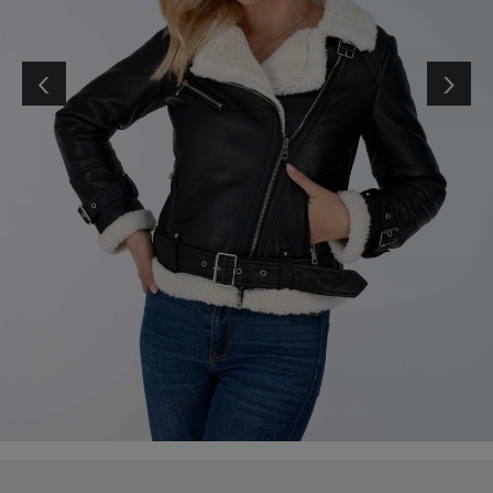
‹
›
Damska kurtka pilotka S-2XL Tylko HURT (5 szt/opak.) 5502