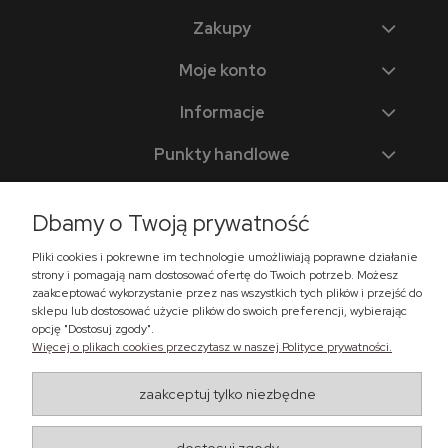
Zakupy
Moje konto
Informacje
Punkty handlowe
Dbamy o Twoją prywatność
Zadzwoń do nas
Pliki cookies i pokrewne im technologie umożliwiają poprawne działanie
strony i pomagają nam dostosować ofertę do Twoich potrzeb. Możesz
+48 518 365 302
zaakceptować wykorzystanie przez nas wszystkich tych plików i przejść do
sklep@lema24.pl
sklepu lub dostosować użycie plików do swoich preferencji, wybierając
opcję "Dostosuj zgody".
Więcej o plikach cookies przeczytasz w naszej Polityce prywatności.
Znajdź nas
zaakceptuj tylko niezbędne
Ul. Świątkiewicz 50, box A41
05-552 Wólka Kosowska
Maxsote.pl
- Vogue Pro theme - All rights reserved