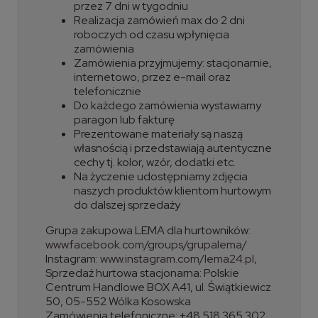
przez 7 dni w tygodniu
Realizacja zamówień max do 2 dni
roboczych od czasu wpłynięcia
zamówienia
Zamówienia przyjmujemy: stacjonarnie,
internetowo, przez e-mail oraz
telefonicznie
Do każdego zamówienia wystawiamy
paragon lub fakturę
Prezentowane materiały są naszą
własnością i przedstawiają autentyczne
cechy tj. kolor, wzór, dodatki etc.
Na życzenie udostępniamy zdjęcia
naszych produktów klientom hurtowym
do dalszej sprzedaży
Grupa zakupowa LEMA dla hurtowników:
www.facebook.com/groups/grupalema/
Instagram:
www.instagram.com/lema24.pl,
Sprzedaż hurtowa stacjonarna: Polskie
Centrum Handlowe BOX A41, ul. Świątkiewicz
50, 05-552 Wólka Kosowska
Zamówienia telefoniczne: +48 518 365 302