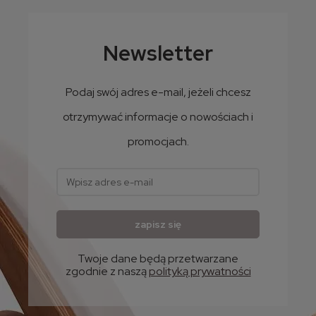
Trójkolorowa czapka zimowa z pomponem - model unisex
89,99 zł
Newsletter
73,16 zł
Cena netto:
Podaj swój adres e-mail, jeżeli chcesz
otrzymywać informacje o nowościach i
promocjach.
zapisz się
Twoje dane będą przetwarzane
zgodnie z naszą
polityką prywatności