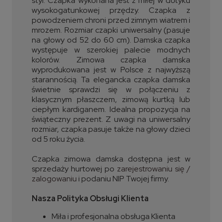
styl. Czapka wykonana jest z miłej w dotyku
wysokogatunkowej przędzy. Czapka z
powodzeniem chroni przed zimnym wiatrem i
mrozem. Rozmiar czapki uniwersalny (pasuje
na głowy od 52 do 60 cm). Damska czapka
występuje w szerokiej palecie modnych
kolorów. Zimowa czapka damska
wyprodukowana jest w Polsce z najwyższą
starannością. Ta elegancka czapka damska
świetnie sprawdzi się w połączeniu z
klasycznym płaszczem, zimową kurtką lub
ciepłym kardiganem. Idealna propozycja na
świąteczny prezent. Z uwagi na uniwersalny
rozmiar, czapka pasuje także na głowy dzieci
od 5 roku życia.
Czapka zimowa damska dostępna jest w
sprzedaży hurtowej po
zarejestrowaniu się /
zalogowaniu
i podaniu NIP Twojej firmy.
Nasza Polityka Obsługi Klienta
Miła i profesjonalna obsługa Klienta