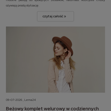
modele pasują do spokojnych zestawów, natomiast wzorzyste chusty
ożywiają prostą stylizację.
czytaj całość »
09-07-2026 , Lema24
Beżowy komplet welurowy w codziennych