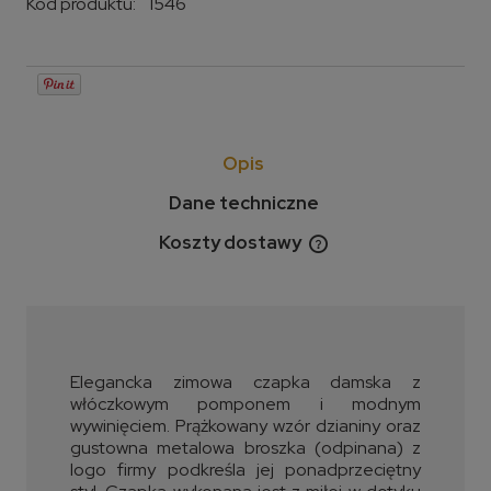
Kod produktu:
1546
Opis
Dane techniczne
Koszty dostawy
Cena nie zawiera ewentualnych kosztów płatności
Elegancka zimowa czapka damska z
włóczkowym pomponem i modnym
wywinięciem. Prążkowany wzór dzianiny oraz
gustowna metalowa broszka (odpinana) z
logo firmy podkreśla jej ponadprzeciętny