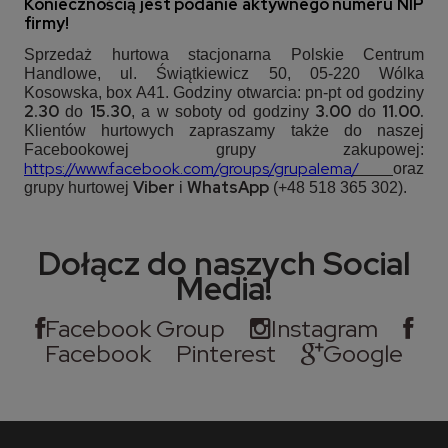
Koniecznością jest podanie aktywnego numeru NIP
firmy!
Sprzedaż hurtowa stacjonarna Polskie Centrum
Handlowe, ul. Świątkiewicz 50, 05-220 Wólka
Kosowska, box A41. Godziny otwarcia: pn-pt od godziny
2.30
15.30
3.00
11.00.
do
, a w soboty od godziny
do
Klientów hurtowych zapraszamy także do naszej
Facebookowej grupy zakupowej:
https://www.facebook.com/groups/grupalema
/
oraz
Viber
WhatsApp
grupy hurtowej
i
(+48 518 365 302).
Dołącz do naszych Social
Media!
Facebook Group
Instagram
Facebook
Pinterest
Google