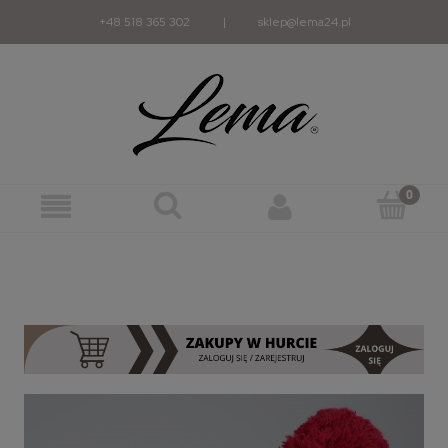
+48 518 365 302
|
sklep@lema24.pl