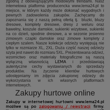
zgodną z obowiązującymi modowymi trendami. Nasz
internetowa platforma producencka www.lema24.pl to
miejsce, w którym każdy może dokonać wygodnych i
pewnych zadowolenia zakupów. Zachęcamy do
zapoznania się z naszą pełną ofertą tj.
bluzki, bluzy
dresowe, komplety dresowe, dresy z weluru oraz
bawełny, koszule damskie, sukienki wizytowe, sukienki
na co dzień, spodnie dresowe, a w sezonie jesienno
zimowym czapki damskie oraz zimowe komplety z
ciepłym szalem. Nasze kolekcje odzieży występują nie
tylko w rozmiarze XL, 2XL. Duża część naszej odzieży
szyta jest nawet do rozmiaru 5XL. Prezentowana odzież,
wzornictwo oraz materiały fotograficzne są naszą
LEMA
wyłączną własnością
i przedstawiają
autentyczne cechy wystawianych do sprzedaży
produktów. Na życzenie klientów hurtowych
udostępniamy im zdjęcia zakupionej odzieży do
wykorzystania w ich własnych platformach
internetowych.
Zakupy hurtowe online
Zakupy w internetowej hurtowni
www.lema24.pl
możliwe są po
zalogowaniu / rejestracji
firmy.