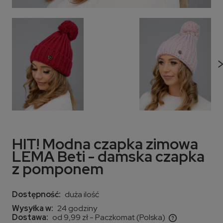
HIT! Modna czapka zimowa
LEMA Beti - damska czapka
z pomponem
Dostępność:
duża ilość
Wysyłka w:
24 godziny
Dostawa:
od 9,99 zł
- Paczkomat
(Polska)